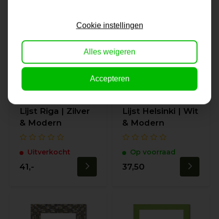
Cookie instellingen
Alles weigeren
Accepteren
Lijst Riga | Zilver
Lijst Helsinki | Wit
& Modern
& Modern
Uitverkocht
Op voorraad
41,-
37,50