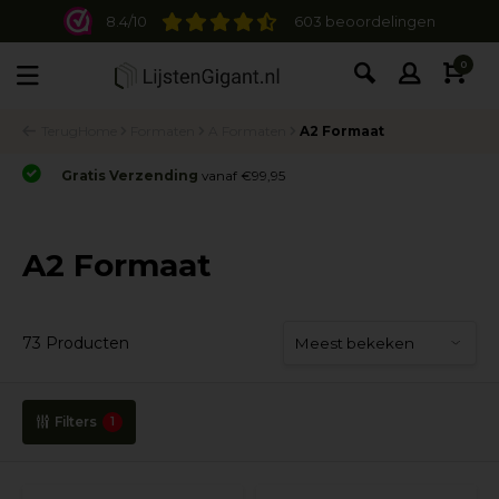
8.4/10
603 beoordelingen
0
Terug
Home
Formaten
A Formaten
A2 Formaat
Gratis Verzending
vanaf €99,95
A2 Formaat
73 Producten
Filters
1