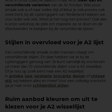
vindt in onze collectie daarom maar liefst
meer dan 60
verschillende varianten
van de A2 fotolijst. Wat jouw
smaak ook is of naar welke stijl of kleur je ook precies ook
zoek bent, bij dé Lijstengigant van Nederland hebben we
voor ieder wat wils. Weet je het nog niet precies? Ook dan
is onze webshop de plek om inspiratie op te doen en de
sfeerbeelden te bekijken bij de verschillende lijsten.
Stijlen in overvloed voor je A2 lijst
Een verschillende smaak onder mensen vraagt om
verschillende stijlen. En daar hebben we er bij de
Lijstengigant genoeg van! Je kunt namelijk bij ons kiezen
uit meer dan 10 verschillende stijlen voor e A2 wissellijst.
Of je nou op zoek bent naar een A2 wissellijst
in
antieke
,
luxe
,
verdiepte
,
brocante
,
design
of
vintage
stijl
, wij hebben alles en meer! Voor een volledig overzicht
ga je naar onze
schilderijlijst stijlen
.
Ruim aanbod kleuren om uit te
kiezen voor je A2 wissellijst