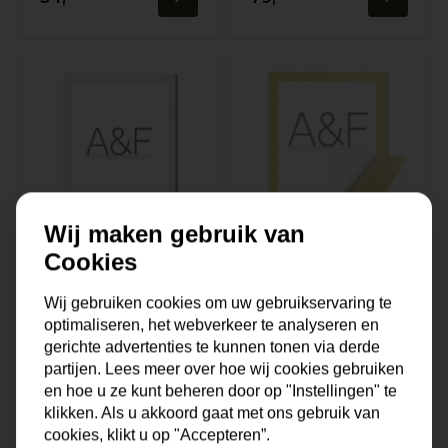
Wij maken gebruik van
Cookies
Lijst Asti | Wit &
Lijst Savona |
Basic
Beukkleur
Wij gebruiken cookies om uw gebruikservaring te
optimaliseren, het webverkeer te analyseren en
gerichte advertenties te kunnen tonen via derde
Op voorraad
Op voorraad
partijen. Lees meer over hoe wij cookies gebruiken
en hoe u ze kunt beheren door op "Instellingen" te
28,-
19,-
klikken. Als u akkoord gaat met ons gebruik van
cookies, klikt u op "Accepteren”.