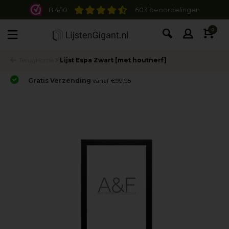
8.4/10
603 beoordelingen
0
Terug
Home
Lijst Espa Zwart [met houtnerf]
Gratis Verzending
vanaf €99,95