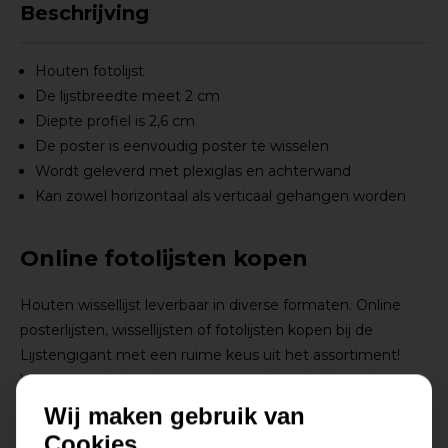
Beschrijving
Houten fotolijst
De lijstbreedte meet 2 cm
Diepte profiel is 2,6 cm
De poster is eenvoudig poster te wisselen
Wordt geleverd met plexiglas en achterwand
Kan zowel horizontaal als verticaal gehangen worden
Online fotolijsten kopen
Houten wissellijst leverbaar in diverse formaten. Online
posterlijsten, wissellijsten of fotolijsten kopen bij de
Lijstengigant met een ruime keus uit het assortiment!
Want voor elk interieur, muur en stijl heeft Lijstengigant
passende lijsten. Fotolijsten, wissellijsten of posterlijsten,
Wij maken gebruik van
wij hebben ze in ons assortiment. Modern, klassiek, glad of
Cookies