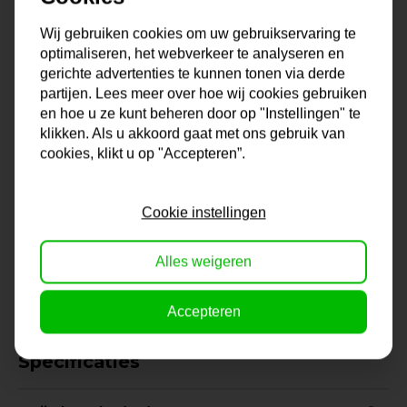
met motief, een lichte of juist een donkere lijst, het is
allemaal mogelijk bij dé Lijstengigant van Nederland. De
Wij gebruiken cookies om uw gebruikservaring te
keus in formaten is enorm en mocht jouw formaat er niet
optimaliseren, het webverkeer te analyseren en
gerichte advertenties te kunnen tonen via derde
bij zitten, dan kun je altijd contact met ons opnemen voor
partijen. Lees meer over hoe wij cookies gebruiken
een lijst op maat. Zo ben je altijd verzekerd van de juiste
en hoe u ze kunt beheren door op "Instellingen" te
lijst voor jouw foto, poster, diploma of wat je ook maar wilt
klikken. Als u akkoord gaat met ons gebruik van
inlijsten.
cookies, klikt u op "Accepteren”.
Onze lijsten komen uit eigen lijstenmakerij. Hierdoor ben
Cookie instellingen
je verzekerd van kwaliteit en vakmanschap. En dat voor
een lage prijs!
Na je bestelling gaat onze lijstenmaker voor je aan de
Alles weigeren
slag. Gratis verzending vanaf €99,95!
Accepteren
Specificaties