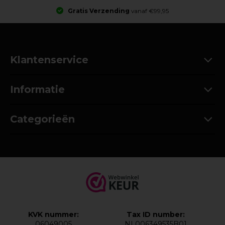
Gratis Verzending
vanaf €99,95
Klantenservice
Informatie
Categorieën
KVK nummer:
Tax ID number:
06049005
NL006349535B01