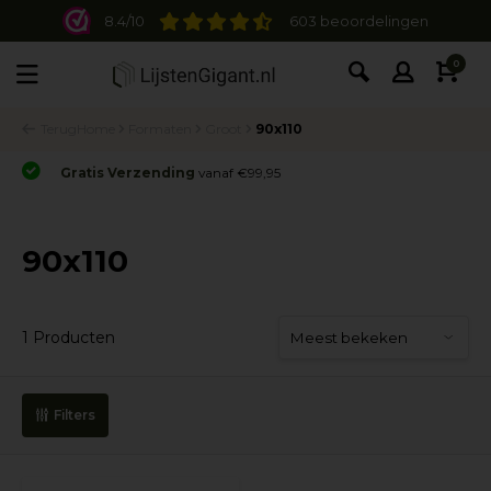
8.4/10
603 beoordelingen
0
Terug
Home
Formaten
Groot
90x110
Gratis Verzending
vanaf €99,95
90x110
1 Producten
Filters