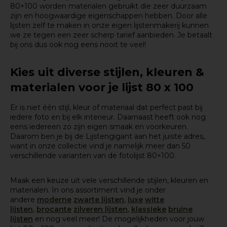
80×100 worden materialen gebruikt die zeer duurzaam
zijn en hoogwaardige eigenschappen hebben. Door alle
lijsten zelf te maken in onze eigen lijstenmakerij kunnen
we ze tegen een zeer scherp tarief aanbieden. Je betaalt
bij ons dus ook nog eens nooit te veel!
Kies uit diverse stijlen, kleuren &
materialen voor je lijst 80 x 100
Er is niet één stijl, kleur of materiaal dat perfect past bij
iedere foto en bij elk interieur. Daarnaast heeft ook nog
eens iedereen zo zijn eigen smaak en voorkeuren.
Daarom ben je bij de Lijstengigant aan het juiste adres,
want in onze collectie vind je namelijk meer dan 50
verschillende varianten van de fotolijst 80×100.
Maak een keuze uit vele verschillende stijlen, kleuren en
materialen. In ons assortiment vind je onder
andere
moderne
zwarte lijsten
,
luxe
witte
lijsten
,
brocante
zilveren lijsten
,
klassieke
bruine
lijsten
en nog veel meer! De mogelijkheden voor jouw