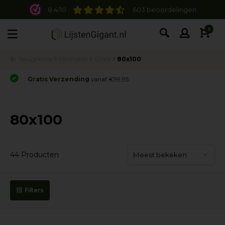
8.4/10
603 beoordelingen
0
Terug
Home
Formaten
Groot
80x100
Gratis Verzending
vanaf €99,95
80x100
44 Producten
Filters