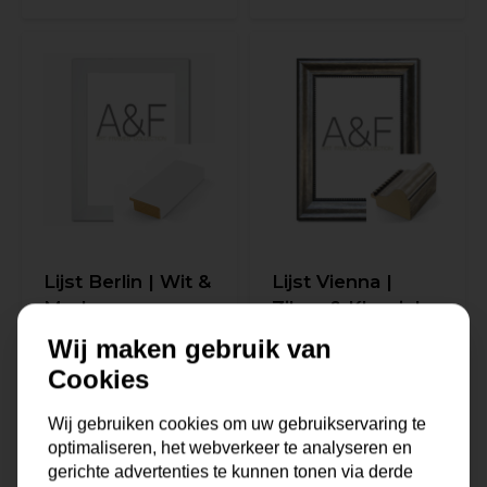
Lijst Berlin | Wit &
Lijst Vienna |
Modern
Zilver & Klassiek
Wij maken gebruik van
Op voorraad
Uitverkocht
Cookies
28,-
51,-
Wij gebruiken cookies om uw gebruikservaring te
optimaliseren, het webverkeer te analyseren en
gerichte advertenties te kunnen tonen via derde