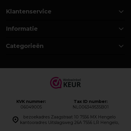
Klantenservice
Informatie
Categorieën
KVK nummer:
Tax ID number:
06049005
NL006349535B01
bezoekadres Zaagstraat 10 7556 MX Hengelo
kantooradres Uitslagsweg 26A 7556 LR Hengelo,