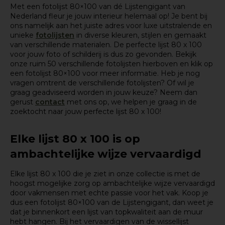
Met een fotolijst 80×100 van dé Lijstengigant van
Nederland fleur je jouw interieur helemaal op! Je bent bij
ons namelijk aan het juiste adres voor luxe uitstralende en
unieke
fotolijsten
in diverse kleuren, stijlen en gemaakt
van verschillende materialen. De perfecte lijst 80 x 100
voor jouw foto of schilderij is dus zo gevonden. Bekijk
onze ruim 50 verschillende fotolijsten hierboven en klik op
een fotolijst 80×100 voor meer informatie. Heb je nog
vragen omtrent de verschillende fotolijsten? Of wil je
graag geadviseerd worden in jouw keuze? Neem dan
gerust
contact
met ons op, we helpen je graag in de
zoektocht naar jouw perfecte lijst 80 x 100!
Elke lijst 80 x 100 is op
ambachtelijke wijze vervaardigd
Elke lijst 80 x 100 die je ziet in onze collectie is met de
hoogst mogelijke zorg op ambachtelijke wijze vervaardigd
door vakmensen met echte passie voor het vak. Koop je
dus een fotolijst 80×100 van de Lijstengigant, dan weet je
dat je binnenkort een lijst van topkwaliteit aan de muur
hebt hangen. Bij het vervaardigen van de wissellijst