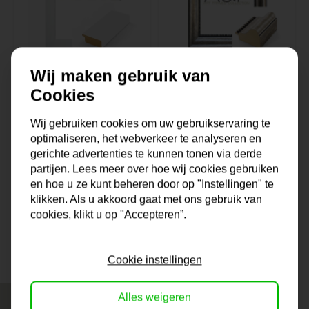
Wij maken gebruik van
Lijst Berlin | Wit &
Lijst Vienna |
Cookies
Modern
Zilver & Klassiek
Wij gebruiken cookies om uw gebruikservaring te
optimaliseren, het webverkeer te analyseren en
Op voorraad
Uitverkocht
gerichte advertenties te kunnen tonen via derde
28,-
51,-
partijen. Lees meer over hoe wij cookies gebruiken
en hoe u ze kunt beheren door op "Instellingen" te
klikken. Als u akkoord gaat met ons gebruik van
cookies, klikt u op "Accepteren”.
Pagina 1 van 4
1
2
3
4
Cookie instellingen
Alles weigeren