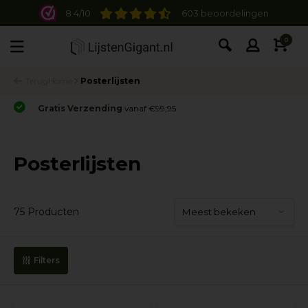
8.4/10
603 beoordelingen
0
Terug
Home
Posterlijsten
Gratis Verzending
vanaf €99,95
Posterlijsten
75 Producten
Filters