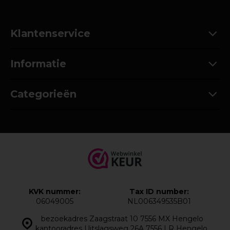
Klantenservice
Informatie
Categorieën
KVK nummer:
Tax ID number:
06049005
NL006349535B01
bezoekadres Zaagstraat 10 7556 MX Hengelo
kantooradres Uitslagsweg 26A 7556 LR Hengelo,