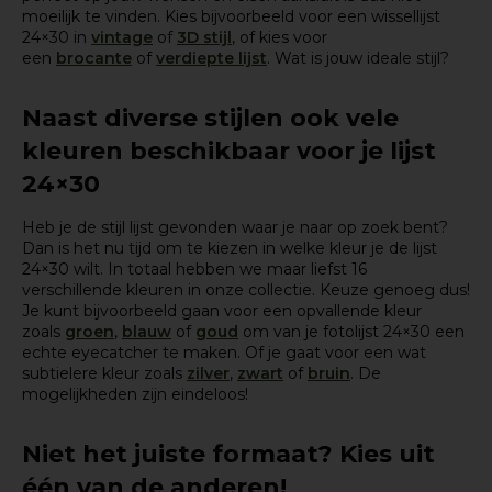
moeilijk te vinden. Kies bijvoorbeeld voor een wissellijst
24×30 in
vintage
of
3D stijl
, of kies voor
een
brocante
of
verdiepte lijst
. Wat is jouw ideale stijl?
Naast diverse stijlen ook vele
kleuren beschikbaar voor je lijst
24×30
Heb je de stijl lijst gevonden waar je naar op zoek bent?
Dan is het nu tijd om te kiezen in welke kleur je de lijst
24×30 wilt. In totaal hebben we maar liefst 16
verschillende kleuren in onze collectie. Keuze genoeg dus!
Je kunt bijvoorbeeld gaan voor een opvallende kleur
zoals
groen
,
blauw
of
goud
om van je fotolijst 24×30 een
echte eyecatcher te maken. Of je gaat voor een wat
subtielere kleur zoals
zilver
,
zwart
of
bruin
. De
mogelijkheden zijn eindeloos!
Niet het juiste formaat? Kies uit
één van de anderen!