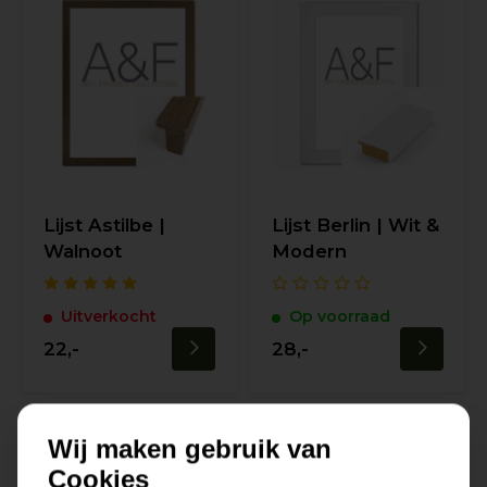
Lijst Astilbe |
Lijst Berlin | Wit &
Walnoot
Modern
Uitverkocht
Op voorraad
22,-
28,-
Wij maken gebruik van
Cookies