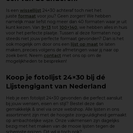
Is een
wissellijst
24×30 achteraf toch niet het
juiste
formaat
voor jou? Geen zorgen! We hebben
namelijk maar liefst nog meer dan 40 formaten waar je uit
kunt kiezen. Van
9×13
tot
100×140
, we hebben alles in huis
voor het
perfecte plaatje
. Tussen al deze formaten nog
steeds niet jouw perfecte formaat gevonden? Dan is het
ook mogelijk om door ons een
lijst op maat
te laten
maken, precies volgens de afmetingen waar jij naar op
zoek bent. Neem
contact
met ons op om de
mogelijkheden te bespreken!
Koop je fotolijst 24×30 bij dé
Lijstengigant van Nederland
Heb je een fotolijst 24×30 gevonden die perfect aansluit
bij jouw wensen, eisen en stijl? Bestel deze dan
gemakkelijk & snel via onze webshop. Alle lijsten in ons
assortiment zijn met de hoogste zorgvuldigheid gemaakt
op ambachtelijke wijze. Onze vakmensen zijn dagelijks
bezig met het maken van de mooie lijsten tegen de
scherpste prijzen. Dit wil jij toch ook?