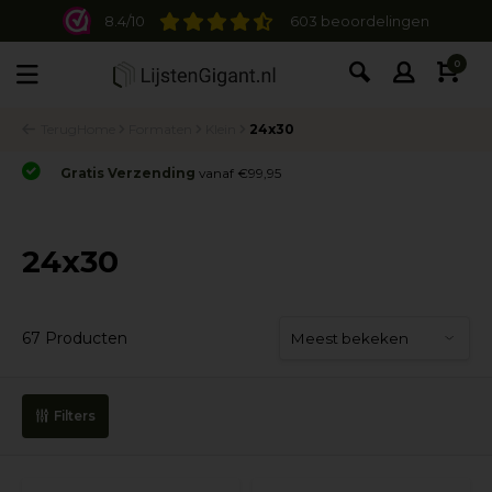
8.4/10
603 beoordelingen
0
Terug
Home
Formaten
Klein
24x30
Gratis Verzending
vanaf €99,95
24x30
67 Producten
Filters