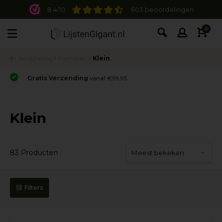
8.4/10
603 beoordelingen
0
Terug
Home
Formaten
Klein
Gratis Verzending
vanaf €99,95
Klein
83 Producten
Filters