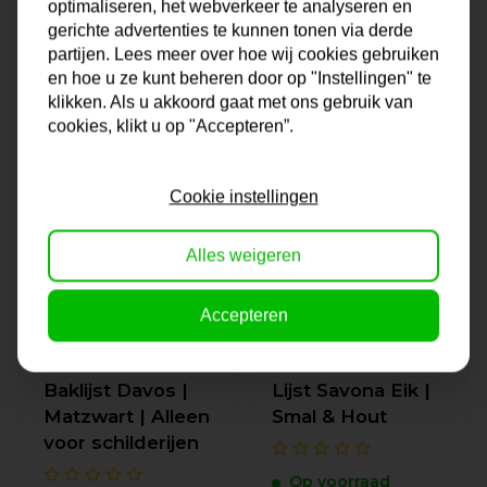
optimaliseren, het webverkeer te analyseren en
Op voorraad
gerichte advertenties te kunnen tonen via derde
Op voorraad
partijen. Lees meer over hoe wij cookies gebruiken
en hoe u ze kunt beheren door op "Instellingen" te
37,50
38,50
klikken. Als u akkoord gaat met ons gebruik van
cookies, klikt u op "Accepteren”.
Cookie instellingen
Alles weigeren
Accepteren
Baklijst Davos |
Lijst Savona Eik |
Matzwart | Alleen
Smal & Hout
voor schilderijen
Op voorraad