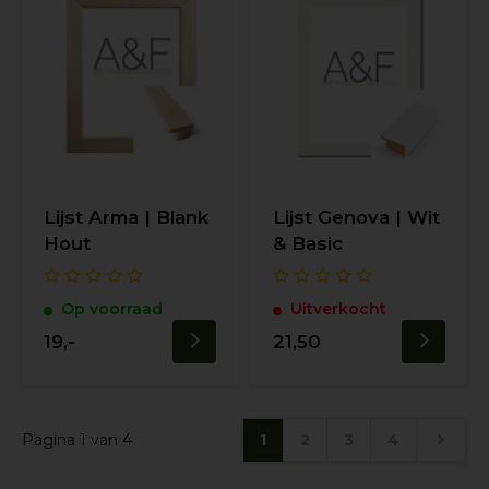
Lijst Arma | Blank
Lijst Genova | Wit
Hout
& Basic
Op voorraad
Uitverkocht
19,-
21,50
Pagina 1 van 4
1
2
3
4