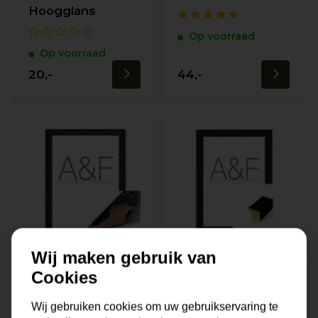
Hoogglans
Op voorraad
Op voorraad
20,-
44,-
Wij maken gebruik van
Cookies
Lijst Kelston
Lijst Cuneo |
Zwart | Zwart &
Zwart & Modern
Wij gebruiken cookies om uw gebruikservaring te
Barok