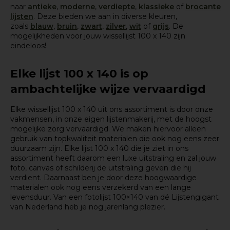
naar
antieke
,
moderne
,
verdiepte
,
klassieke
of
brocante
lijsten
. Deze bieden we aan in diverse kleuren,
zoals
blauw
,
bruin
,
zwart
,
zilver
,
wit
of
grijs
. De
mogelijkheden voor jouw wissellijst 100 x 140 zijn
eindeloos!
Elke lijst 100 x 140 is op
ambachtelijke wijze vervaardigd
Elke wissellijst 100 x 140 uit ons assortiment is door onze
vakmensen, in onze eigen lijstenmakerij, met de hoogst
mogelijke zorg vervaardigd. We maken hiervoor alleen
gebruik van topkwaliteit materialen die ook nog eens zeer
duurzaam zijn. Elke lijst 100 x 140 die je ziet in ons
assortiment heeft daarom een luxe uitstraling en zal jouw
foto, canvas of schilderij de uitstraling geven die hij
verdient. Daarnaast ben je door deze hoogwaardige
materialen ook nog eens verzekerd van een lange
levensduur. Van een fotolijst 100×140 van dé Lijstengigant
van Nederland heb je nog jarenlang plezier.