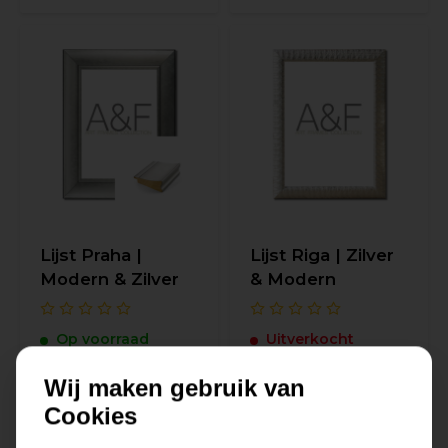
Lijst Praha |
Lijst Riga | Zilver
Modern & Zilver
& Modern
Op voorraad
Uitverkocht
41,-
41,-
Wij maken gebruik van
Cookies