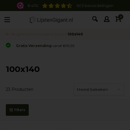
8.4/10
603 beoordelingen
0
Terug
Home
Formaten
Groot
100x140
Gratis Verzending
vanaf €99,95
100x140
23 Producten
Filters