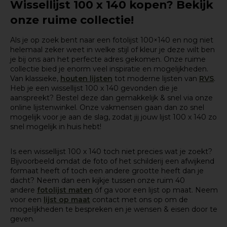
Wissellijst 100 x 140 kopen? Bekijk
onze ruime collectie!
Als je op zoek bent naar een fotolijst 100×140 en nog niet
helemaal zeker weet in welke stijl of kleur je deze wilt ben
je bij ons aan het perfecte adres gekomen. Onze ruime
collectie bied je enorm veel inspiratie en mogelijkheden.
Van klassieke,
houten lijsten
tot moderne lijsten van
RVS
.
Heb je een wissellijst 100 x 140 gevonden die je
aanspreekt? Bestel deze dan gemakkelijk & snel via onze
online lijstenwinkel. Onze vakmensen gaan dan zo snel
mogelijk voor je aan de slag, zodat jij jouw lijst 100 x 140 zo
snel mogelijk in huis hebt!
Is een wissellijst 100 x 140 toch niet precies wat je zoekt?
Bijvoorbeeld omdat de foto of het schilderij een afwijkend
formaat heeft of toch een andere grootte heeft dan je
dacht? Neem dan een kijkje tussen onze ruim 40
andere
fotolijst maten
óf ga voor een lijst op maat. Neem
voor een
lijst op maat
contact met ons op om de
mogelijkheden te bespreken en je wensen & eisen door te
geven.