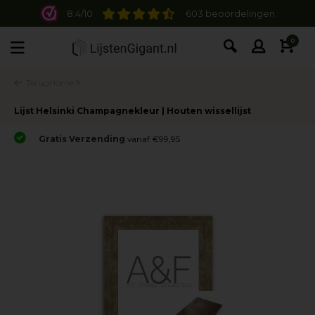
8.4/10
603 beoordelingen
0
Terug
Home
Lijst Helsinki Champagnekleur | Houten wissellijst
Gratis Verzending
vanaf €99,95