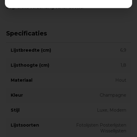
slag. Gratis verzending vanaf €99,95!
Specificaties
Lijstbreedte (cm)
6,9
Lijsthoogte (cm)
1,8
Materiaal
Hout
Kleur
Champagne
Stijl
Luxe, Modern
Lijstsoorten
Fotolijsten Posterlijsten
Wissellijsten