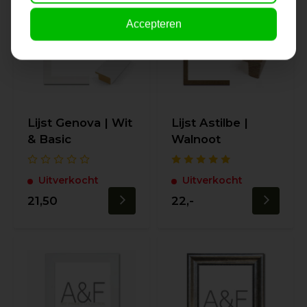
Accepteren
Lijst Genova | Wit
Lijst Astilbe |
& Basic
Walnoot
Uitverkocht
Uitverkocht
21,50
22,-