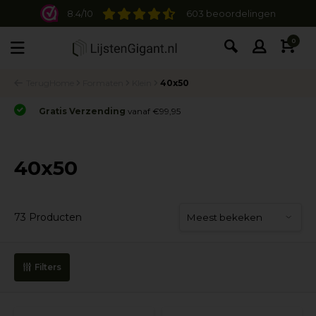
8.4/10
603 beoordelingen
0
Terug
Home
Formaten
Klein
40x50
Gratis Verzending
vanaf €99,95
40x50
73 Producten
Filters