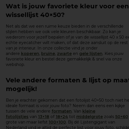
Wat is jouw favoriete kleur voor een
wissellijst 40×50?
Net als dat we een ruime keuze bieden in de verschillende
stijlen hebben we ook vele kleuren beschikbaar. Zo kan je
wederom voor jezelf bepalen of je van de wissellijst 40 x 50 
echte eyecatcher wilt maken, of dat deze aansluit op de rest
van je interieur. In onze collectie vind je onder
andere
koperen
,
bruine
,
zwarte
en
gele lijsten
. Kies jouw
favoriete kleur en bestel deze gemakkelijk & snel via onze
webshop.
Vele andere formaten & lijst op maa
mogelijk!
Ben je erachter gekomen dat een fotolijst 40×50 toch niet h
ideale formaat is voor jouw foto? Neem dan eens een kijkje
tussen de vele andere
formaten
. Van
kleine
fotolijstjes
van
13×18
of
18×24
tot
middelgrote
zoals
50×60
grote van maar liefst
100×100
. Bij dé Lijstengigant van
Nederland vind je altijd de perfecte lijst voor jouw foto, schilde