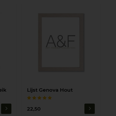
eik
Lijst Genova Hout
22,50