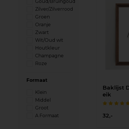
Goud/Bruingoud
Zilver/Zilverrood
Groen
Oranje
Zwart
Wit/Oud wit
Houtkleur
Champagne
Roze
Formaat
Baklijst 
Klein
eik
Middel
Groot
32,-
A Formaat