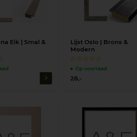
ona Eik | Smal &
Lijst Oslo | Brons &
Modern
aad
Op voorraad
28,-