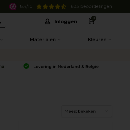
8.4/10
603 beoordelingen
0
Inloggen
Materialen
Kleuren
na
Levering in Nederland & België