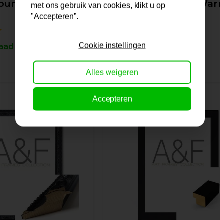
zburg | Goud &
Lijst Notenhout | Wa
met ons gebruik van cookies, klikt u op
Hoogglans
"Accepteren”.
Cookie instellingen
aad
Op voorraad
20,-
Alles weigeren
Accepteren