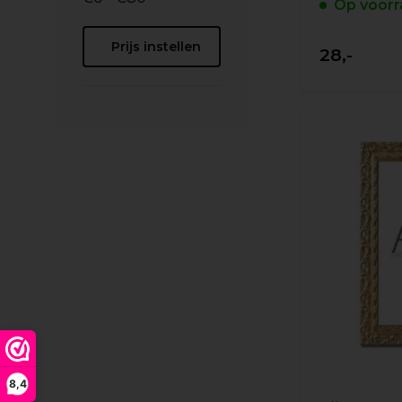
Op voorr
Prijs instellen
28,-
8,4