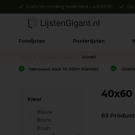
Gratis Verzending Nederland v.a €99,95
Op 
Fotolijsten
Posterlijsten
W
Home
Formaten
Klein
40x60
Vetrouwd door
10.000+ Klanten
Grati
40x60
Kleur
Blauw
83 Produc
Brons
Bruin