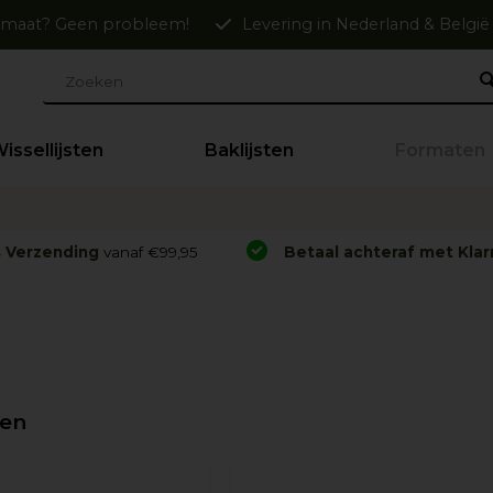
maat? Geen probleem!
Levering in Nederland & België
issellijsten
Baklijsten
Formaten
s Verzending
vanaf €99,95
Betaal achteraf met Klar
ten