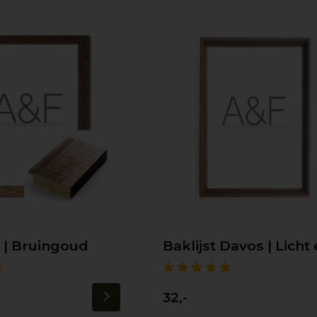
o | Bruingoud
Baklijst Davos | Licht 
32,-