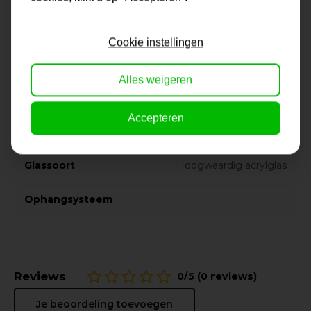
Materiaal
Hout
Cookie instellingen
Kleur
bruin
Alles weigeren
Stijl
klassiek, vintage
Lijstsoorten
Fotolijsten Posterlijsten
Accepteren
Wissellijsten
Glassoort
Hoogwaardig acrylglas
Ophangsysteem
Reviews
0/5 (0 reviews)
Je beoordeling toevoegen