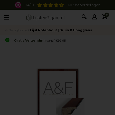
8.4/10
603 beoordelingen
0
Terug
Home
Lijst Notenhout | Bruin & Hoogglans
Gratis Verzending
vanaf €99,95