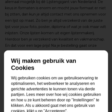
allemaal mogelijk bij dé Lijstengigant van Nederland. De
keus in formaten is enorm en mocht jouw formaat er niet
bij zitten, dan kun je altijd contact met ons opnemen voor
een lijst op maat. Zo ben je altijd verzekerd van de juiste
lijst voor jouw foto, poster, diploma of wat je ook maar wilt
inlijsten. Onze lijsten komen uit eigen lijstenmakerij.
Hierdoor ben je verzekerd van kwaliteit en vakmanschap.
En dat voor een lage prijs! Na je bestelling gaat onze
lijstenmaker voor je aan de slag. Gratis verzending vanaf
€99,95!
Wij maken gebruik van
Cookies
Wij gebruiken cookies om uw gebruikservaring te
Specificaties
optimaliseren, het webverkeer te analyseren en
gerichte advertenties te kunnen tonen via derde
Lijstbreedte (cm)
1,5
partijen. Lees meer over hoe wij cookies gebruiken
en hoe u ze kunt beheren door op "Instellingen" te
Lijsthoogte (cm)
1,5
klikken. Als u akkoord gaat met ons gebruik van
cookies, klikt u op "Accepteren”.