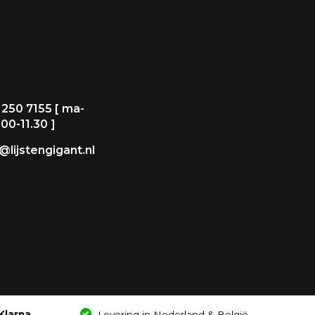
 250 7155 [ ma-
.00-11.30 ]
@lijstengigant.nl
Klarna
Levering in Nederland & België