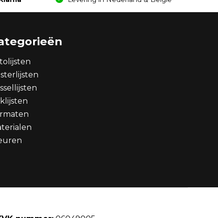
ategorieën
tolijsten
sterlijsten
ssellijsten
klijsten
rmaten
terialen
euren