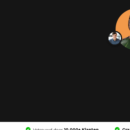
Vetrouwd door
10.000+ Klanten
Gra