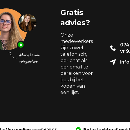
Gratis
advies?
Onze
medewerkers
074
zijn zowel
vr 9
telefonisch,
per chat als
info
per email te
bereiken voor
tips bij het
kopen van
een lijst.
tis Verzending
vanaf €99,95
Betaal achteraf met 