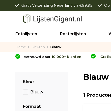
Gratis Verzending Nederland v.a €99,95
Op 
Fotolijsten
Posterlijsten
W
Home
Kleuren
Blauw
Vetrouwd door
10.000+ Klanten
Grati
Blauw
Kleur
Blauw
1 Producte
Formaat