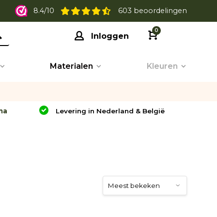
8.4/10
603 beoordelingen
0
Inloggen
Materialen
Kleuren
na
Levering in Nederland & België