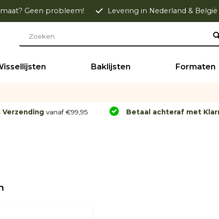
maat? Geen probleem!
Levering in Nederland & België
issellijsten
Baklijsten
Formaten
s Verzending
vanaf €99,95
Betaal achteraf met Klar
n