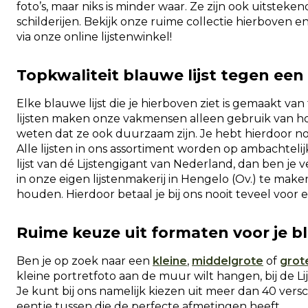
foto’s, maar niks is minder waar. Ze zijn ook uitstek
schilderijen. Bekijk onze ruime collectie hierboven e
via onze online lijstenwinkel!
Topkwaliteit blauwe lijst tegen een 
Elke blauwe lijst die je hierboven ziet is gemaakt va
lijsten maken onze vakmensen alleen gebruik van h
weten dat ze ook duurzaam zijn. Je hebt hierdoor nog 
Alle lijsten in ons assortiment worden op ambachteli
lijst van dé Lijstengigant van Nederland, dan ben je
in onze eigen lijstenmakerij in Hengelo (Ov.) te ma
houden. Hierdoor betaal je bij ons nooit teveel voor e
Ruime keuze uit formaten voor je bl
Ben je op zoek naar een
kleine
,
middelgrote
of
grote
kleine portretfoto aan de muur wilt hangen, bij de 
Je kunt bij ons namelijk kiezen uit meer dan 40 vers
eentje tussen die de perfecte afmetingen heeft.