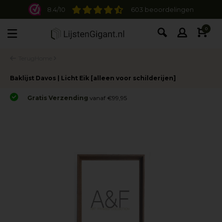
8.4/10
603 beoordelingen
0
Terug
Home
Baklijst Davos | Licht Eik [alleen voor schilderijen]
Gratis Verzending
vanaf €99,95