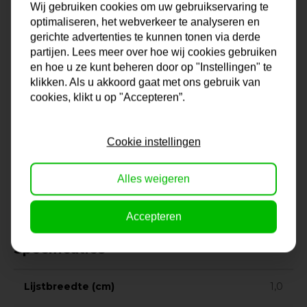
Wij gebruiken cookies om uw gebruikservaring te
houtlook met een subtiele, eigentijdse uitstraling. De
optimaliseren, het webverkeer te analyseren en
warme licht-eiken tint geeft elke print, foto of schilderij op
gerichte advertenties te kunnen tonen via derde
doek een rustige, Scandinavische sfeer — perfect voor
partijen. Lees meer over hoe wij cookies gebruiken
interieurs waarin eenvoud en kwaliteit samenkomen.
en hoe u ze kunt beheren door op "Instellingen" te
klikken. Als u akkoord gaat met ons gebruik van
cookies, klikt u op "Accepteren”.
De
Davos-baklijst
is gemaakt van hoogwaardig hout en
met zorg afgewerkt, zodat jouw werk niet alleen goed
beschermd wordt, maar ook echt tot zijn recht komt.
Cookie instellingen
Dankzij de
zwevende ophanging
rondom het doek
ontstaat er een verfijnde schaduwrand, wat extra diepte
Alles weigeren
en ruimte aan het beeld geeft.
Accepteren
Specificaties
Lijstbreedte (cm)
1,0