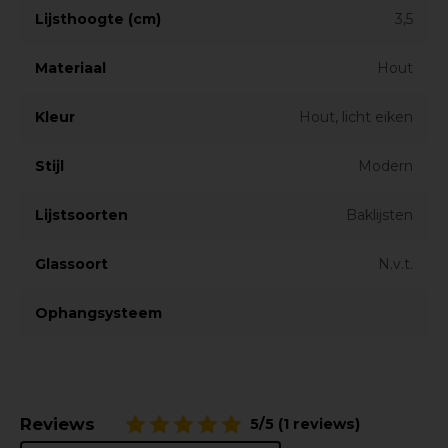
Lijsthoogte (cm)
3,5
Materiaal
Hout
Kleur
Hout, licht eiken
Stijl
Modern
Lijstsoorten
Baklijsten
Glassoort
N.v.t.
Ophangsysteem
Reviews
5/5 (1 reviews)