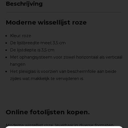
Beschrijving
Moderne wissellijst roze
Kleur: roze
De lijstbreedte meet 3,5 cm
De lijstdiepte is 3,5 cm
Met ophangsysteem voor zowel horizontaal als verticaal
hangen
Het plexiglas is voorzien van beschermfolie aan beide
zijdes wat makkelijk te verwijderen is
Online fotolijsten kopen.
Moderne wissellijst roze, leverbaar in diverse formaten.