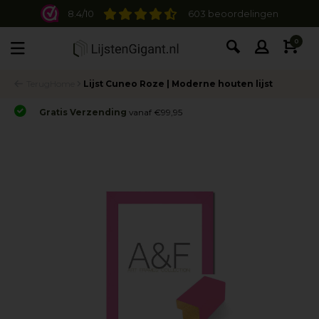
8.4/10
603 beoordelingen
0
Terug
Home
Lijst Cuneo Roze | Moderne houten lijst
Gratis Verzending
vanaf €99,95