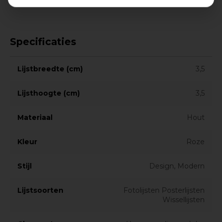
Specificaties
Lijstbreedte (cm)
3,5
Lijsthoogte (cm)
3,5
Materiaal
Hout
Kleur
Roze
Stijl
Design, Modern
Lijstsoorten
Fotolijsten Posterlijsten
Wissellijsten