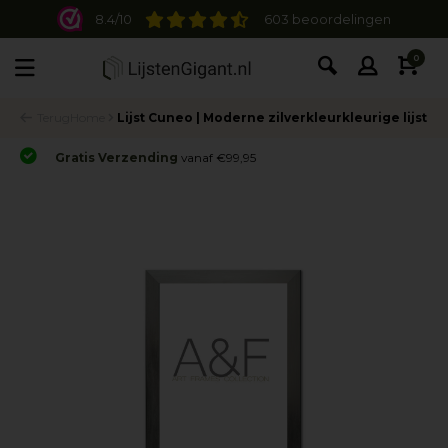
8.4/10
603 beoordelingen
0
Terug
Home
Lijst Cuneo | Moderne zilverkleurkleurige lijst
Gratis Verzending
vanaf €99,95