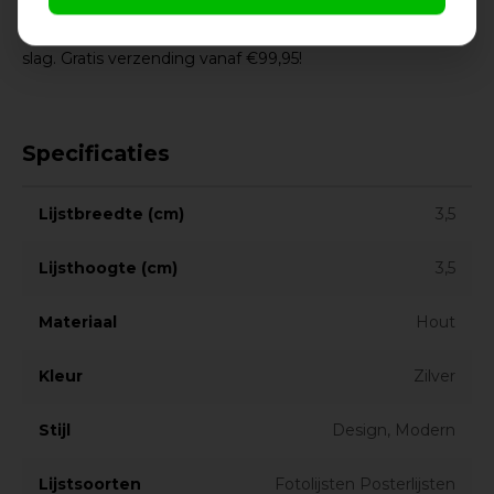
een lage prijs!
Na je bestelling gaat onze lijstenmaker voor je aan de
slag. Gratis verzending vanaf €99,95!
Specificaties
Lijstbreedte (cm)
3,5
Lijsthoogte (cm)
3,5
Materiaal
Hout
Kleur
Zilver
Stijl
Design, Modern
Lijstsoorten
Fotolijsten Posterlijsten