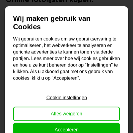
Moderne wissellijst zilverkleur, leverbaar in diverse
Wij maken gebruik van
formaten. Online posterlijsten, wissellijsten of fotolijsten
Cookies
kopen bij de Lijstengigant met een ruime keus uit het
assortiment! Want voor elk interieur, muur en stijl heeft
Wij gebruiken cookies om uw gebruikservaring te
Lijstengigant passende lijsten. Fotolijsten, wissellijsten of
optimaliseren, het webverkeer te analyseren en
posterlijsten, wij hebben ze in ons assortiment. Modern,
gerichte advertenties te kunnen tonen via derde
klassiek, glad of met motief, een lichte of juist een
partijen. Lees meer over hoe wij cookies gebruiken
en hoe u ze kunt beheren door op "Instellingen" te
donkere lijst, het is allemaal mogelijk bij dé Lijstengigant
klikken. Als u akkoord gaat met ons gebruik van
van Nederland. De keus in formaten is enorm en mocht
cookies, klikt u op "Accepteren”.
jouw formaat er niet bij zitten, dan kun je altijd contact
met ons opnemen voor een lijst op maat. Zo ben je altijd
verzekerd van de juiste lijst voor jouw foto, poster, diploma
Cookie instellingen
of wat je ook maar wilt inlijsten.
Alles weigeren
Onze lijsten komen uit eigen lijstenmakerij. Hierdoor ben
je verzekerd van kwaliteit en vakmanschap. En dat voor
Accepteren