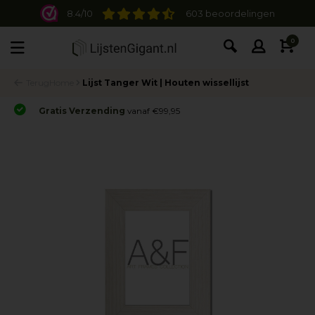
8.4/10
603 beoordelingen
0
Terug
Home
Lijst Tanger Wit | Houten wissellijst
Gratis Verzending
vanaf €99,95