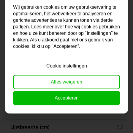
allemaal mogelijk bij dé Lijstengigant van Nederland. De
Wij gebruiken cookies om uw gebruikservaring te
keus in formaten is enorm en mocht jouw formaat er niet
optimaliseren, het webverkeer te analyseren en
bij zitten, dan kun je altijd contact met ons opnemen voor
gerichte advertenties te kunnen tonen via derde
een lijst op maat. Zo ben je altijd verzekerd van de juiste
partijen. Lees meer over hoe wij cookies gebruiken
lijst voor jouw foto, poster, diploma of wat je ook maar wilt
en hoe u ze kunt beheren door op "Instellingen" te
inlijsten.
klikken. Als u akkoord gaat met ons gebruik van
cookies, klikt u op "Accepteren”.
Onze lijsten komen uit eigen lijstenmakerij. Hierdoor ben
je verzekerd van kwaliteit en vakmanschap. En dat voor
Cookie instellingen
een lage prijs!
Na je bestelling gaat onze lijstenmaker voor je aan de
Alles weigeren
slag. Gratis verzending vanaf €99,95!
Accepteren
Specificaties
Lijstbreedte (cm)
9,5