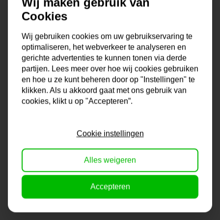
Wij maken gebruik van
Want voor elk interieur, muur en stijl heeft Lijstengigant
Cookies
passende lijsten. Fotolijsten, wissellijsten of posterlijsten,
wij hebben ze in ons assortiment. Modern, klassiek, glad of
Wij gebruiken cookies om uw gebruikservaring te
met motief, een lichte of juist een donkere lijst, het is
optimaliseren, het webverkeer te analyseren en
allemaal mogelijk bij dé Lijstengigant van Nederland. De
gerichte advertenties te kunnen tonen via derde
keus in formaten is enorm en mocht jouw formaat er niet
partijen. Lees meer over hoe wij cookies gebruiken
bij zitten, dan kun je altijd contact met ons opnemen voor
en hoe u ze kunt beheren door op "Instellingen" te
een lijst op maat. Zo ben je altijd verzekerd van de juiste
klikken. Als u akkoord gaat met ons gebruik van
cookies, klikt u op "Accepteren”.
lijst voor jouw foto, poster, diploma of wat je ook maar wilt
inlijsten.
Cookie instellingen
Onze lijsten komen uit eigen lijstenmakerij. Hierdoor ben
je verzekerd van kwaliteit en vakmanschap. En dat voor
Alles weigeren
een lage prijs!
Na je bestelling gaat onze lijstenmaker voor je aan de
Accepteren
slag. Gratis verzending vanaf €99,95!