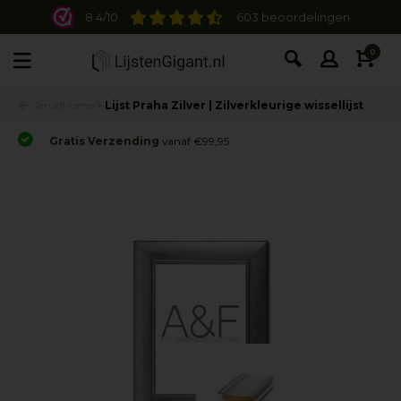
8.4/10
603 beoordelingen
0
Terug
Home
Lijst Praha Zilver | Zilverkleurige wissellijst
Gratis Verzending
vanaf €99,95