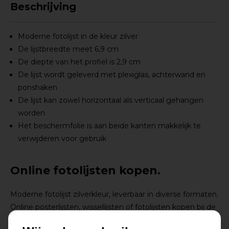
Beschrijving
Moderne fotolijst in de kleur zilver
De lijstbreedte meet 6,9 cm
De diepte van het profiel is 2,9 cm
De lijst wordt geleverd met plexiglas, achterwand en
ponshaken
De lijst kan zowel horizontaal als verticaal gehangen
worden
Het beschermfolie is aan beide kanten makkelijk te
verwijderen voor gebruik
Online fotolijsten kopen.
Moderne fotolijst zilverkleur, leverbaar in diverse formaten.
Online posterlijsten, wissellijsten of fotolijsten kopen bij de
Lijstengigant met een ruime keus uit het assortiment!