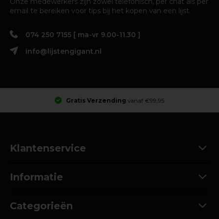
Onze medewerkers zijn zowel telefonisch, per chat als per
email te bereiken voor tips bij het kopen van een lijst.
074 250 7155 [ ma-vr 9.00-11.30 ]
info@lijstengigant.nl
Gratis Verzending
vanaf €99,95
Klantenservice
Informatie
Categorieën