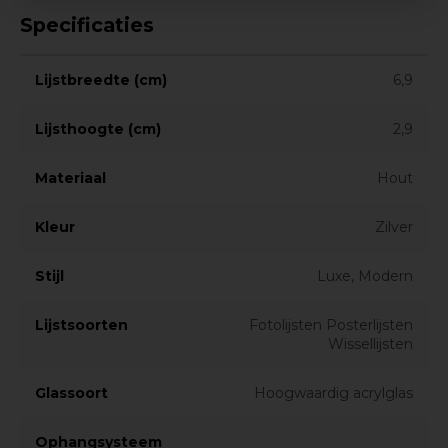
Specificaties
Lijstbreedte (cm)
6,9
Lijsthoogte (cm)
2,9
Materiaal
Hout
Kleur
Zilver
Stijl
Luxe, Modern
Lijstsoorten
Fotolijsten Posterlijsten
Wissellijsten
Glassoort
Hoogwaardig acrylglas
Ophangsysteem