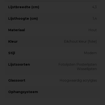
Lijstbreedte (cm)
4,3
Lijsthoogte (cm)
1,4
Materiaal
Hout
Kleur
Eik/hout kleur [folie]
Stijl
Modern
Lijstsoorten
Fotolijsten Posterlijsten
Wissellijsten
Glassoort
Hoogwaardig acrylglas
Ophangsysteem