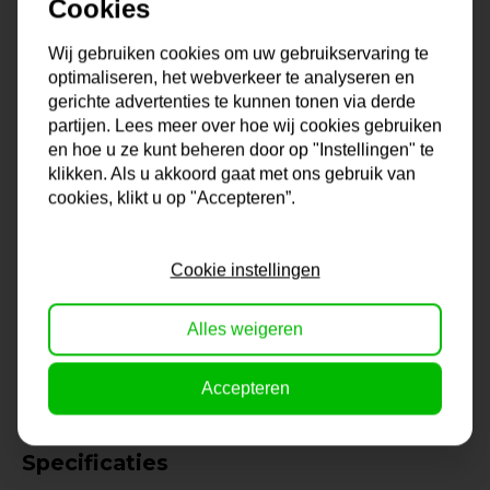
Cookies
wij hebben ze in ons assortiment. Modern, klassiek, glad of
met motief, een lichte of juist een donkere lijst, het is
Wij gebruiken cookies om uw gebruikservaring te
allemaal mogelijk bij dé Lijstengigant van Nederland. De
optimaliseren, het webverkeer te analyseren en
keus in formaten is enorm en mocht jouw formaat er niet
gerichte advertenties te kunnen tonen via derde
bij zitten, dan kun je altijd contact met ons opnemen voor
partijen. Lees meer over hoe wij cookies gebruiken
een lijst op maat. Zo ben je altijd verzekerd van de juiste
en hoe u ze kunt beheren door op "Instellingen" te
lijst voor jouw foto, poster, diploma of wat je ook maar wilt
klikken. Als u akkoord gaat met ons gebruik van
cookies, klikt u op "Accepteren”.
inlijsten.
Onze lijsten komen uit eigen lijstenmakerij. Hierdoor ben
Cookie instellingen
je verzekerd van kwaliteit en vakmanschap. En dat voor
een lage prijs!
Alles weigeren
Na je bestelling gaat onze lijstenmaker voor je aan de
slag. Gratis verzending vanaf €99,95!
Accepteren
Specificaties