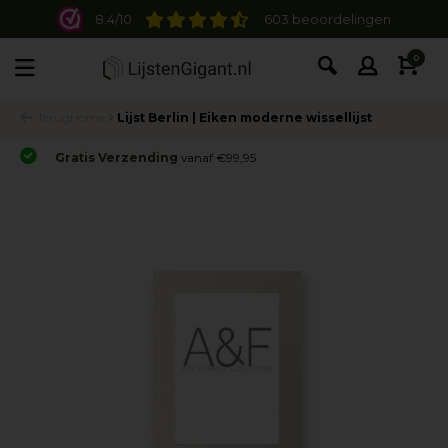
8.4/10
603 beoordelingen
0
Terug
Home
Lijst Berlin | Eiken moderne wissellijst
Gratis Verzending
vanaf €99,95