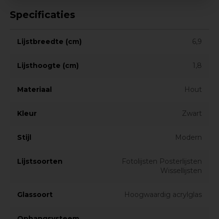
Specificaties
Lijstbreedte (cm)
6,9
Lijsthoogte (cm)
1,8
Materiaal
Hout
Kleur
Zwart
Stijl
Modern
Lijstsoorten
Fotolijsten Posterlijsten
Wissellijsten
Glassoort
Hoogwaardig acrylglas
Ophangsysteem