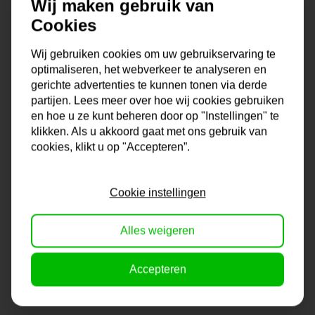
Wij maken gebruik van
Want voor elk interieur, muur en stijl heeft Lijstengigant
Cookies
passende lijsten. Fotolijsten, wissellijsten of posterlijsten,
wij hebben ze in ons assortiment. Modern, klassiek, glad of
Wij gebruiken cookies om uw gebruikservaring te
met motief, een lichte of juist een donkere lijst, het is
optimaliseren, het webverkeer te analyseren en
allemaal mogelijk bij dé Lijstengigant van Nederland. De
gerichte advertenties te kunnen tonen via derde
keus in formaten is enorm en mocht jouw formaat er niet
partijen. Lees meer over hoe wij cookies gebruiken
bij zitten, dan kun je altijd contact met ons opnemen voor
en hoe u ze kunt beheren door op "Instellingen" te
een lijst op maat. Zo ben je altijd verzekerd van de juiste
klikken. Als u akkoord gaat met ons gebruik van
cookies, klikt u op "Accepteren”.
lijst voor jouw foto, poster, diploma of wat je ook maar wilt
inlijsten.
Cookie instellingen
Onze lijsten komen uit eigen lijstenmakerij. Hierdoor ben
je verzekerd van kwaliteit en vakmanschap. En dat voor
Alles weigeren
een lage prijs!
Na je bestelling gaat onze lijstenmaker voor je aan de
Accepteren
slag. Gratis verzending vanaf €99,95!