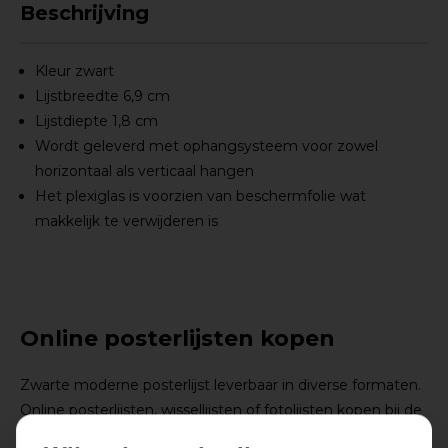
Beschrijving
Kleur zwart
Lijstbreedte 6,9 cm
Lijstdiepte 1,8 cm
Wordt geleverd met ophangsysteem voor zowel
horizontaal als verticaal hangen
Het plexiglas is voorzien van beschermfolie wat
makkelijk te verwijderen is
Online posterlijsten kopen
Zwarte moderne posterlijst leverbaar in diverse formaten.
Online posterlijsten, wissellijsten of fotolijsten kopen bij de
Lijstengigant met een ruime keus uit het assortiment!