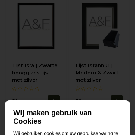
Lijst Isra | Zwarte
Lijst Istanbul |
hoogglans lijst
Modern & Zwart
met zilver
met zilver
52,-
38,-
Wij maken gebruik van
Cookies
Pagina 1 van 1
1
Wij gebruiken cookies om uw gebruikservaring te