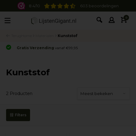
8.4/10
603 beoordelingen
0
Terug
Home
Materialen
Kunststof
Gratis Verzending
vanaf €99,95
Kunststof
2 Producten
Filters