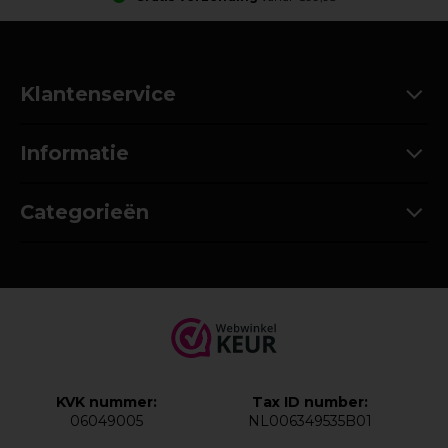
Klantenservice
Informatie
Categorieën
KVK nummer:
Tax ID number:
06049005
NL006349535B01