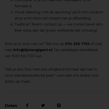
Controleer of je formaat een standaard- of A-
formaat is
Houd rekening met de sponning van 5 mm rondom
als je echt niets wilt missen van je afbeelding
Twijfel je? Neem contact op — we meten liever één
keer extra dan dat jij een verkeerde lijst ontvangt
Kom je er toch niet uit? Bel ons op
074 250 7155
of mail
naar
info@lijstengigant.nl
. Op werkdagen bereikbaar
van 9.00 tot 11.30 uur.
Heb je een foto met een afwijkend formaat dat niet in
onze standaardcollectie past? Lees dan ons artikel over
lijsten op maat.
Delen