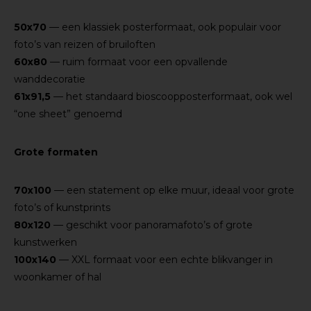
50x70
— een klassiek posterformaat, ook populair voor
foto’s van reizen of bruiloften
60x80
— ruim formaat voor een opvallende
wanddecoratie
61x91,5
— het standaard bioscoopposterformaat, ook wel
“one sheet” genoemd
Grote formaten
70x100
— een statement op elke muur, ideaal voor grote
foto’s of kunstprints
80x120
— geschikt voor panoramafoto’s of grote
kunstwerken
100x140
— XXL formaat voor een echte blikvanger in
woonkamer of hal