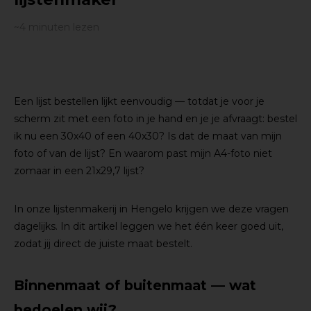
~4
minuten lezen
Een lijst bestellen lijkt eenvoudig — totdat je voor je
scherm zit met een foto in je hand en je je afvraagt: bestel
ik nu een 30x40 of een 40x30? Is dat de maat van mijn
foto of van de lijst? En waarom past mijn A4-foto niet
zomaar in een 21x29,7 lijst?
In onze lijstenmakerij in Hengelo krijgen we deze vragen
dagelijks. In dit artikel leggen we het één keer goed uit,
zodat jij direct de juiste maat bestelt.
Binnenmaat of buitenmaat — wat
bedoelen wij?