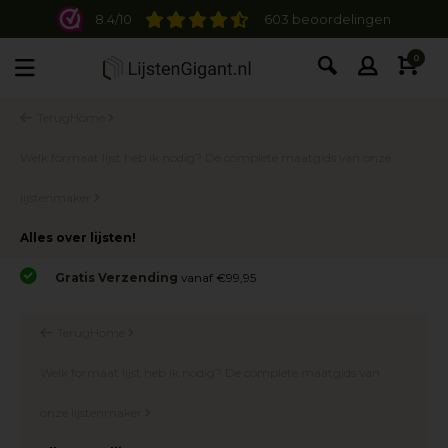
8.4/10
603 beoordelingen
0
Terug
Home
Welk formaat lijst heb ik nodig? De complete maatgids van onze
lijstenmaker
Alles over lijsten!
Gratis Verzending
vanaf €99,95
Terug
Home
Welk formaat lijst heb ik nodig? De complete maatgids van
onze lijstenmaker