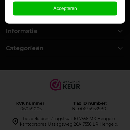
Accepteren
Klantenservice
Informatie
Categorieën
KVK nummer:
Tax ID number:
06049005
NL006349535B01
bezoekadres Zaagstraat 10 7556 MX Hengelo
kantooradres Uitslagsweg 26A 7556 LR Hengelo,