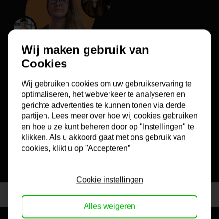
Wij maken gebruik van
Cookies
Gratis advies?
Wij gebruiken cookies om uw gebruikservaring te
optimaliseren, het webverkeer te analyseren en
Onze medewerkers zijn zowel telefonisch, per chat als per
gerichte advertenties te kunnen tonen via derde
email te bereiken voor tips bij het kopen van een lijst.
partijen. Lees meer over hoe wij cookies gebruiken
en hoe u ze kunt beheren door op "Instellingen" te
074 250 7155 [ ma-vr 9.00-11.30 ]
klikken. Als u akkoord gaat met ons gebruik van
info@lijstengigant.nl
cookies, klikt u op "Accepteren”.
Cookie instellingen
Gratis Verzending
vanaf €99,95
Alles weigeren