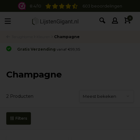
8.4/10
603 beoordelingen
0
Terug
Home
Kleuren
Champagne
Gratis Verzending
vanaf €99,95
Champagne
2 Producten
Filters