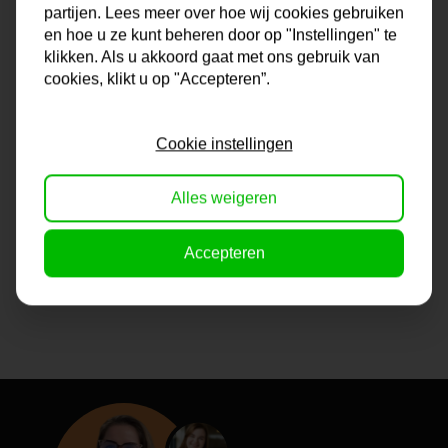
partijen. Lees meer over hoe wij cookies gebruiken
en hoe u ze kunt beheren door op "Instellingen" te
Champagnekleurige lijsten online
klikken. Als u akkoord gaat met ons gebruik van
kopen
cookies, klikt u op "Accepteren”.
Champagnekleurige lijsten zijn lijsten die net tussen goud
en zilver in zitten. De kleur past uitstekend bij warme
Cookie instellingen
metallic woonaccessoires en past uitstekend in het
interieur van vandaag.
Alles weigeren
Accepteren