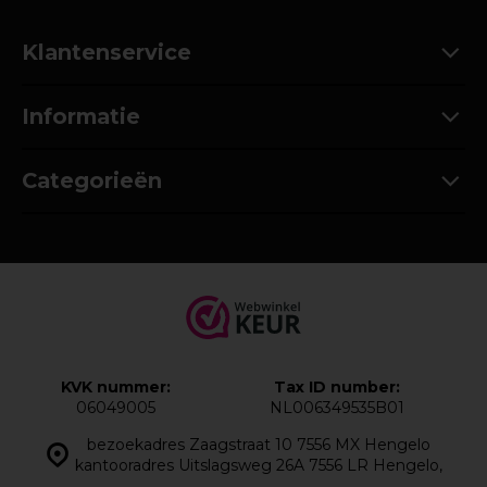
Klantenservice
Informatie
Categorieën
KVK nummer:
Tax ID number:
06049005
NL006349535B01
bezoekadres Zaagstraat 10 7556 MX Hengelo
kantooradres Uitslagsweg 26A 7556 LR Hengelo,