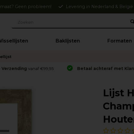
maat? Geen probleem!
Levering in Nederland & België
issellijsten
Baklijsten
Formaten
llijst
s Verzending
vanaf €99,95
Betaal achteraf met Klar
Lijst 
Champ
Houten