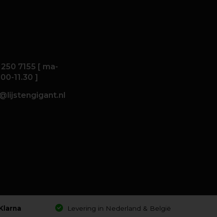
 250 7155 [ ma-
.00-11.30 ]
@lijstengigant.nl
Klarna
Levering in Nederland & België