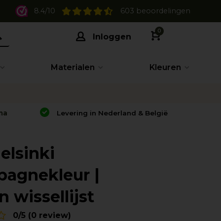
8.4/10
603 beoordelingen
0
Inloggen
Materialen
Kleuren
na
Levering in Nederland & België
Helsinki
agnekleur |
 wissellijst
0/5 (0 review)