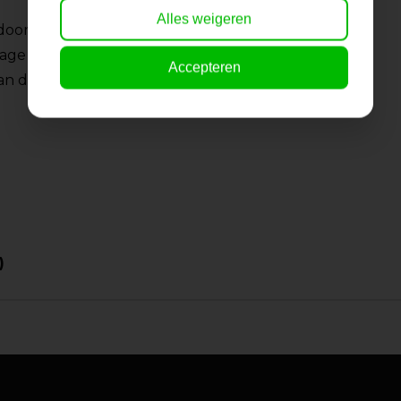
Alles weigeren
rdoor ben je verzekerd
ge prijs!
Accepteren
n de slag. Gratis
)