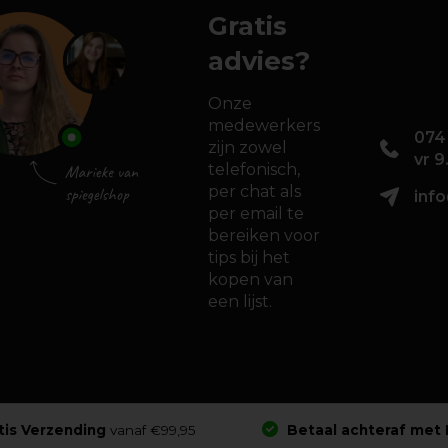
Gratis
advies?
Onze
medewerkers
074
zijn zowel
vr 9
telefonisch,
per chat als
info
per email te
bereiken voor
tips bij het
kopen van
een lijst.
tis Verzending
vanaf €99,95
Betaal achteraf met 