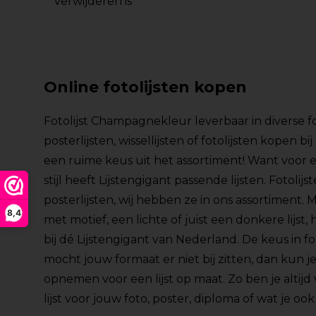
verwijderen is
Online fotolijsten kopen
Fotolijst Champagnekleur leverbaar in diverse 
posterlijsten, wissellijsten of fotolijsten kopen b
een ruime keus uit het assortiment! Want voor e
stijl heeft Lijstengigant passende lijsten. Fotolijst
posterlijsten, wij hebben ze in ons assortiment. M
8,4
met motief, een lichte of juist een donkere lijst, 
bij dé Lijstengigant van Nederland. De keus in 
mocht jouw formaat er niet bij zitten, dan kun je
opnemen voor een lijst op maat. Zo ben je altijd
lijst voor jouw foto, poster, diploma of wat je ook 