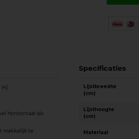
Specificaties
Lijstbreedte
in]
(cm)
Lijsthoogte
l horizontaal als
(cm)
t makkelijk te
Materiaal