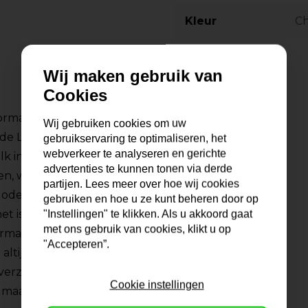
Kleur
C
Wij maken gebruik van
Cookies
formaten. Online
Wij gebruiken cookies om uw
ij de Lijstengigant met
gebruikservaring te optimaliseren, het
webverkeer te analyseren en gerichte
lk interieur, muur en
advertenties te kunnen tonen via derde
en, wissellijsten of
partijen. Lees meer over hoe wij cookies
odern, klassiek, glad of
gebruiken en hoe u ze kunt beheren door op
het is allemaal mogelijk
"Instellingen" te klikken. Als u akkoord gaat
met ons gebruik van cookies, klikt u op
formaten is enorm en
"Accepteren”.
 altijd contact met ons
 verzekerd van de juiste
Cookie instellingen
maar wilt inlijsten.