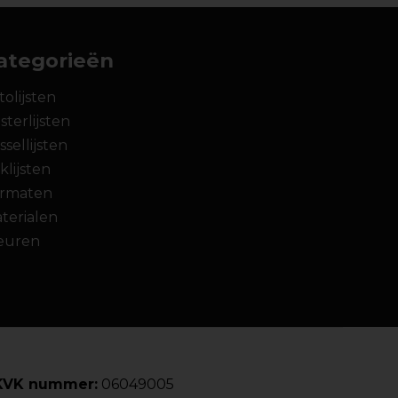
ategorieën
tolijsten
sterlijsten
ssellijsten
klijsten
rmaten
terialen
euren
KVK nummer:
06049005