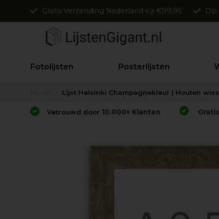
Gratis Verzending Nederland v.a €99,95
Op 
Fotolijsten
Posterlijsten
W
Home
Lijst Helsinki Champagnekleur | Houten wisse
Vetrouwd door
10.000+ Klanten
Grati