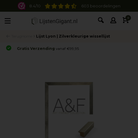
8.4/10
603 beoordelingen
0
Terug
Home
Lijst Lyon | Zilverkleurige wissellijst
Gratis Verzending
vanaf €99,95