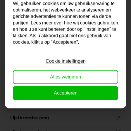
keus in formaten is enorm en mocht jouw formaat er niet
Wij gebruiken cookies om uw gebruikservaring te
bij zitten, dan kun je altijd contact met ons opnemen voor
optimaliseren, het webverkeer te analyseren en
gerichte advertenties te kunnen tonen via derde
een lijst op maat. Zo ben je altijd verzekerd van de juiste
partijen. Lees meer over hoe wij cookies gebruiken
lijst voor jouw foto, poster, diploma of wat je ook maar wilt
en hoe u ze kunt beheren door op "Instellingen" te
inlijsten.
klikken. Als u akkoord gaat met ons gebruik van
cookies, klikt u op "Accepteren”.
Onze lijsten komen uit eigen lijstenmakerij. Hierdoor ben
je verzekerd van kwaliteit en vakmanschap. En dat voor
Cookie instellingen
een lage prijs!
Na je bestelling gaat onze lijstenmaker voor je aan de
slag. Gratis verzending vanaf €99,95!
Alles weigeren
Accepteren
Specificaties
Lijstbreedte (cm)
1,8