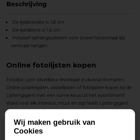
Beschrijving
De lijstbreedte is 1,8 cm
De lijstdiepte is 1,6 cm
Inclusief ophangsysteem voor zowel horizontaal als
verticaal hangen
Online fotolijsten kopen
Fotolijst Lyon zilverkleur leverbaar in diverse formaten.
Online posterlijsten, wissellijsten of fotolijsten kopen bij de
Lijstengigant met een ruime keus uit het assortiment!
Want voor elk interieur, muur en stijl heeft Lijstengigant
passende lijsten. Fotolijsten, wissellijsten of posterlijsten,
wij hebben ze in ons assortiment. Modern, klassiek, glad of
Wij maken gebruik van
met motief, een lichte of juist een donkere lijst, het is
Cookies
allemaal mogelijk bij dé Lijstengigant van Nederland. De