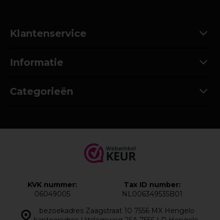
Klantenservice
Informatie
Categorieën
KVK nummer:
Tax ID number:
06049005
NL006349535B01
bezoekadres Zaagstraat 10 7556 MX Hengelo
kantooradres Uitslagsweg 26A 7556 LR Hengelo,