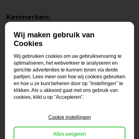
Kenmerken:
Kleur: zilver
Wij maken gebruik van
De lijstbreedte meet 4 cm, diepte profiel is 2,5 cm.
Cookies
De lijst wordt geleverd met plexiglas, achterwand en
ponshaken
Wij gebruiken cookies om uw gebruikservaring te
De lijst is zowel horizontaal als verticaal te hangen
optimaliseren, het webverkeer te analyseren en
gerichte advertenties te kunnen tonen via derde
Het beschermfolie aan beide zijdes van het plexiglas is
partijen. Lees meer over hoe wij cookies gebruiken
makkelijk te verwijderen voor gebruik
en hoe u ze kunt beheren door op "Instellingen" te
klikken. Als u akkoord gaat met ons gebruik van
Jouw Oplossing voor Perfecte
cookies, klikt u op "Accepteren”.
Presentatie
Cookie instellingen
Met de Morrea Zilver wissellijst kun je eenvoudig wisselen
tussen verschillende foto's en kunstwerken zonder gedoe.
Alles weigeren