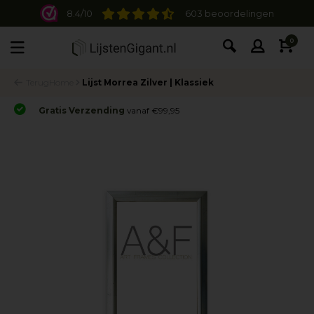
8.4/10
603 beoordelingen
0
Terug
Home
Lijst Morrea Zilver | Klassiek
Gratis Verzending
vanaf €99,95