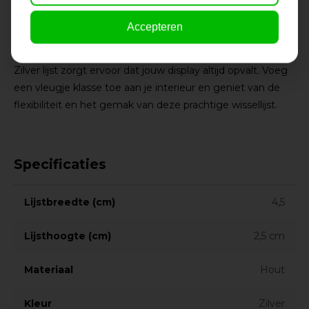
Deze lijst biedt niet alleen bescherming voor je
waardevolle stukken, maar voegt ook een vleugje
Accepteren
verfijning toe aan je ruimte. Of je nu je favoriete
vakantiefoto of een kunstprint tentoonstelt, de Morrea
Zilver lijst zorgt ervoor dat jouw display altijd opvalt. Voeg
een vleugje klasse toe aan je interieur en geniet van de
flexibiliteit en het gemak van deze prachtige wissellijst.
Specificaties
Lijstbreedte (cm)
4,5
Lijsthoogte (cm)
2,5 cm
Materiaal
Hout
Kleur
Zilver