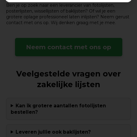
Ben je op zoek naar een leverancier van fotolijsten,
posterlijsten, wissellijsten of baklijsten? Of wil je een
grotere oplage professioneel laten inlijsten? Neem gerust
contact met ons op. Wij denken graag met je mee.
Neem contact met ons op
Veelgestelde vragen over
zakelijke lijsten
Kan ik grotere aantallen fotolijsten
bestellen?
Leveren jullie ook baklijsten?