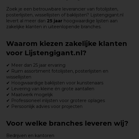
Zoek je een betrouwbare leverancier van
fotolijsten
,
posterlijsten
,
wissellijsten
of
baklijsten
? Lijstengigant.nl
levert al meer dan
25 jaar
hoogwaardige lijsten aan
zakelijke klanten in uiteenlopende branches.
Waarom kiezen zakelijke klanten
voor Lijstengigant.nl?
✔ Meer dan 25 jaar ervaring
✔ Ruim assortiment fotolijsten, posterlijsten en
wissellijsten
✔ Hoogwaardige baklijsten voor kunstenaars
✔ Levering van kleine én grote aantallen
✔ Maatwerk mogelijk
✔ Professioneel inlijsten voor grotere oplages
✔ Persoonlijk advies voor projecten
Voor welke branches leveren wij?
Bedrijven en kantoren