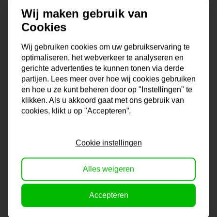
Hotels
Wij maken gebruik van
Zorginstellingen
Retailketens
Cookies
Exposities
Meerdere vestigingen
Wij gebruiken cookies om uw gebruikservaring te
optimaliseren, het webverkeer te analyseren en
Hierdoor ben je verzekerd van een uniforme uitstraling en
gerichte advertenties te kunnen tonen via derde
een professionele afwerking.
partijen. Lees meer over hoe wij cookies gebruiken
en hoe u ze kunt beheren door op "Instellingen" te
Waarom samenwerken met
klikken. Als u akkoord gaat met ons gebruik van
cookies, klikt u op "Accepteren”.
Lijstengigant.nl?
Meer dan 25 jaar vakkennis
Cookie instellingen
Persoonlijk advies
Snelle levering
Ruim assortiment
Alles weigeren
Zakelijke offertes op maat
Betrouwbare projectpartner
Accepteren
Vraag een zakelijke offerte aan