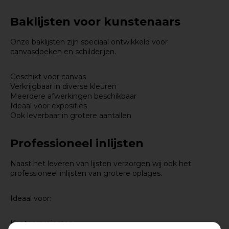
Baklijsten voor kunstenaars
Onze baklijsten zijn speciaal ontwikkeld voor
canvasdoeken en schilderijen.
Geschikt voor canvas
Verkrijgbaar in diverse kleuren
Meerdere afwerkingen beschikbaar
Ideaal voor exposities
Ook leverbaar in grotere aantallen
Professioneel inlijsten
Naast het leveren van lijsten verzorgen wij ook het
professioneel inlijsten van grotere oplages.
Ideaal voor:
Kantoorprojecten