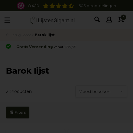
8.4/10
603 beoordelingen
0
Terug
Home
Barok lijst
Gratis Verzending
vanaf €99,95
Barok lijst
2 Producten
Filters