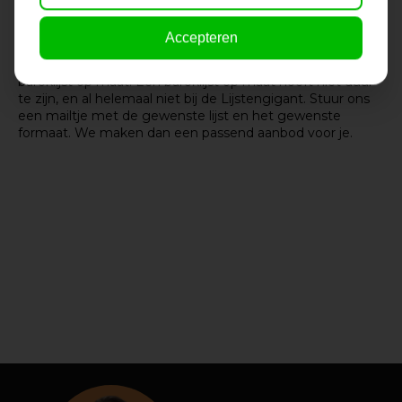
met het maken van lijsten, waaronder ook baroklijsten. Bij
Lijstengigant heb je keuze uit zwarte, gouden en witte
Accepteren
baroklijsten. Ook hebben we een ruime keus in maten. En
als de juiste maat er niet voor je bij zit, dan maken we een
baroklijst op maat. Een baroklijst op maat hoeft niet duur
te zijn, en al helemaal niet bij de Lijstengigant. Stuur ons
een mailtje met de gewenste lijst en het gewenste
formaat. We maken dan een passend aanbod voor je.