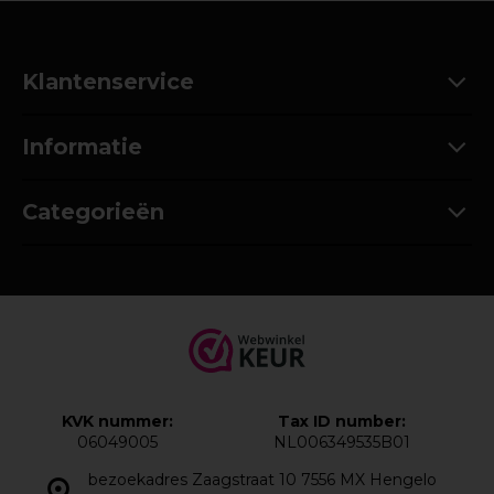
Klantenservice
Informatie
Categorieën
KVK nummer:
Tax ID number:
06049005
NL006349535B01
bezoekadres Zaagstraat 10 7556 MX Hengelo