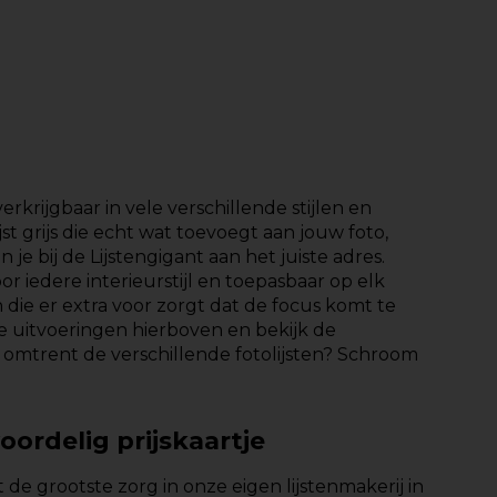
 verkrijgbaar in vele verschillende stijlen en
st grijs die echt wat toevoegt aan jouw foto,
 je bij de Lijstengigant aan het juiste adres.
voor iedere interieurstijl en toepasbaar op elk
en die er extra voor zorgt dat de focus komt te
de uitvoeringen hierboven en bekijk de
 omtrent de verschillende fotolijsten? Schroom
voordelig prijskaartje
et de grootste zorg in onze eigen lijstenmakerij in