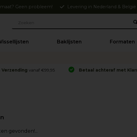
maat? Geen probleem!
Levering in Nederland & België
issellijsten
Baklijsten
Formaten
s Verzending
vanaf €99,95
Betaal achteraf met Klar
en
en gevonden!...