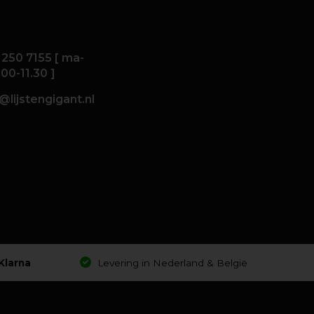
 250 7155 [ ma-
.00-11.30 ]
@lijstengigant.nl
Klarna
Levering in Nederland & België