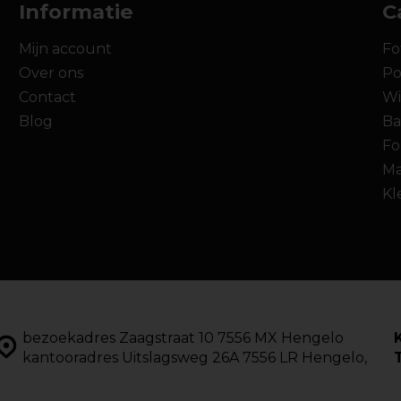
Informatie
C
Mijn account
Fo
Over ons
Po
Contact
Wi
Blog
Ba
Fo
Ma
Kl
bezoekadres Zaagstraat 10 7556 MX Hengelo
kantooradres Uitslagsweg 26A 7556 LR Hengelo,