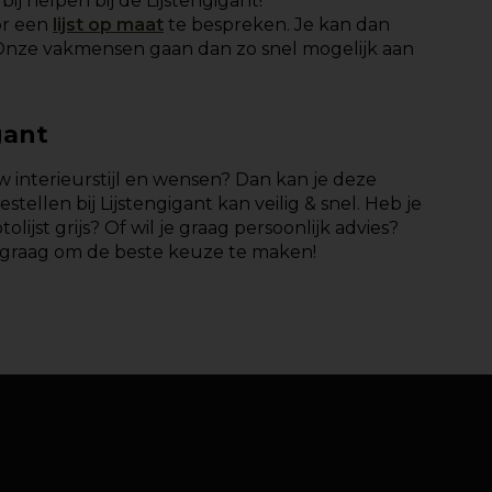
bij helpen bij de Lijstengigant!
or een
lijst op maat
te bespreken. Je kan dan
 Onze vakmensen gaan dan zo snel mogelijk aan
gant
ouw interieurstijl en wensen? Dan kan je deze
stellen bij Lijstengigant kan veilig & snel. Heb je
lijst grijs? Of wil je graag persoonlijk advies?
 graag om de beste keuze te maken!