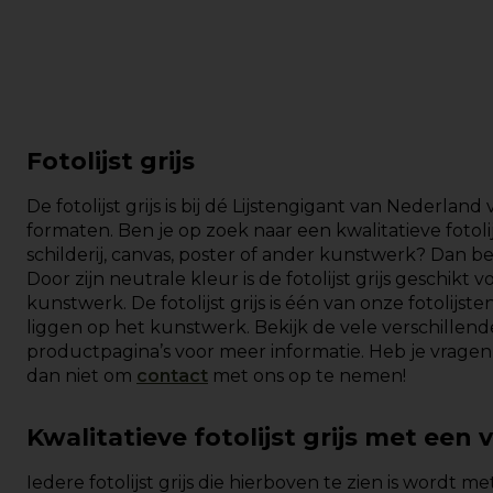
Fotolijst grijs
De fotolijst grijs is bij dé Lijstengigant van Nederland
formaten. Ben je op zoek naar een kwalitatieve fotolij
schilderij, canvas, poster of ander kunstwerk? Dan ben
Door zijn neutrale kleur is de fotolijst grijs geschikt 
kunstwerk. De fotolijst grijs is één van onze fotolijst
liggen op het kunstwerk. Bekijk de vele verschillen
productpagina’s voor meer informatie. Heb je vragen
dan niet om
contact
met ons op te nemen!
Kwalitatieve fotolijst grijs met een 
Iedere fotolijst grijs die hierboven te zien is wordt m