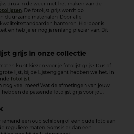
ijks druk in de weer met het maken van de
otolijsten
. De fotolijst grijs wordt op
en duurzame materialen. Door alle
waliteitsstandaarden hanteren. Hierdoor is
teit en heb je er nog jarenlang plezier van. Dit
st grijs in onze collectie
ormaten kunt kiezen voor je fotolijst grijs? Dus of
ote lijst, bij de Lijstengigant hebben we het. In
gende
fotolijst
 nog veel meer! Wat de afmetingen van jouw
j hebben de passende fotolijst grijs voor jou.
k
iemand een oud schilderij of een oude foto aan
e reguliere maten. Soms is er dan een