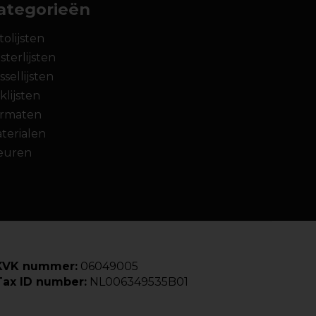
ategorieën
tolijsten
sterlijsten
ssellijsten
klijsten
rmaten
terialen
euren
KVK nummer:
06049005
Tax ID number:
NL006349535B01