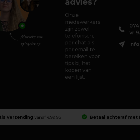
advies?
Onze
medewerkers
074
zijn zowel
vr 9
telefonisch,
per chat als
info
per email te
bereiken voor
tips bij het
kopen van
een lijst.
tis Verzending
vanaf €99,95
Betaal achteraf met 