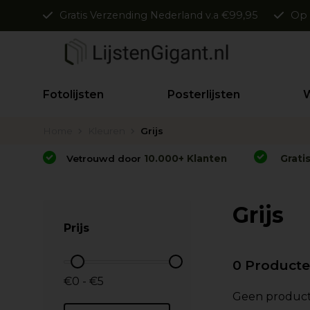
Gratis Verzending Nederland v.a €99,95
Op 
Fotolijsten
Posterlijsten
W
Home
Kleuren
Grijs
Vetrouwd door
10.000+ Klanten
Grati
Grijs
Prijs
0 Product
€0 - €5
Geen product