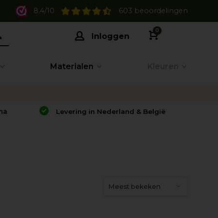
8.4/10
603 beoordelingen
0
Inloggen
Materialen
Kleuren
na
Levering in Nederland & België