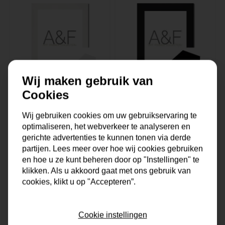
Wij maken gebruik van
Cookies
Lijst Genova | Wit
Lijst Helsinki |
Wij gebruiken cookies om uw gebruikservaring te
& Basic
Zwart & Modern
optimaliseren, het webverkeer te analyseren en
gerichte advertenties te kunnen tonen via derde
Uitverkocht
Op voorraad
partijen. Lees meer over hoe wij cookies gebruiken
en hoe u ze kunt beheren door op "Instellingen" te
21,50
37,50
klikken. Als u akkoord gaat met ons gebruik van
cookies, klikt u op "Accepteren”.
Cookie instellingen