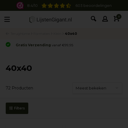
8.4/10
603 beoordelingen
0
Terug
Home
Formaten
Klein
40x40
Gratis Verzending
vanaf €99,95
40x40
72 Producten
Filters