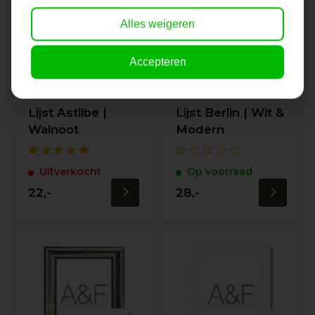
Alles weigeren
Accepteren
Lijst Astilbe |
Lijst Berlin | Wit &
Walnoot
Modern
Uitverkocht
Op voorraad
22,-
28,-