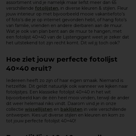
assortiment vind je namelijk maar liefst meer dan 65
verschillende
fotolijsten
, in diverse kleuren & stijlen. Fleur
jouw interieur op met bijvoorbeeld mooie vakantiefoto’s
of foto’s die je op internet gevonden hebt, of hang foto’s
van familie, vrienden en andere dierbaren aan de muur.
Wat je ook van plan bent aan de muur te hangen, met
een fotolijst 40×40 van de Lijstengigant weet je zeker dat
het uitstekend tot zijn recht komt. Dit wil jij toch ook?
Hoe ziet jouw perfecte fotolijst
40×40 eruit?
Iedereen heeft zo zijn of haar eigen smaak. Niemand is
hetzelfde. Dit geldt natuurlijk ook wanneer we kijken naar
fotolijstjes. Een klassieke fotolijst 40×40 in het wit
bijvoorbeeld kan de één heel mooi vinden, terwijl de ander
dit weer helemaal niks vindt. Daarom vind je in onze
collectie
wissellijsten
en
baklijsten
in vele verschillende
ontwerpen. Kies uit diverse stijlen en kleuren en kom zo
tot jouw perfecte fotolijst 40×40!