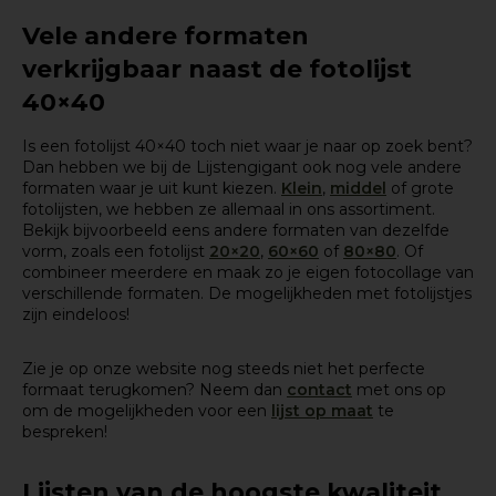
Vele andere formaten
verkrijgbaar naast de fotolijst
40×40
Is een fotolijst 40×40 toch niet waar je naar op zoek bent?
Dan hebben we bij de Lijstengigant ook nog vele andere
formaten waar je uit kunt kiezen.
Klein
,
middel
of grote
fotolijsten, we hebben ze allemaal in ons assortiment.
Bekijk bijvoorbeeld eens andere formaten van dezelfde
vorm, zoals een fotolijst
20×20
,
60×60
of
80×80
. Of
combineer meerdere en maak zo je eigen fotocollage van
verschillende formaten. De mogelijkheden met fotolijstjes
zijn eindeloos!
Zie je op onze website nog steeds niet het perfecte
formaat terugkomen? Neem dan
contact
met ons op
om de mogelijkheden voor een
lijst op maat
te
bespreken!
Lijsten van de hoogste kwaliteit