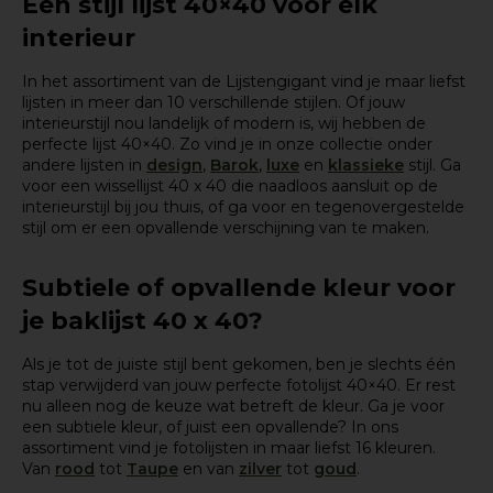
Een stijl lijst 40×40 voor elk
interieur
In het assortiment van de Lijstengigant vind je maar liefst
lijsten in meer dan 10 verschillende stijlen. Of jouw
interieurstijl nou landelijk of modern is, wij hebben de
perfecte lijst 40×40. Zo vind je in onze collectie onder
andere lijsten in
design
,
Barok
,
luxe
en
klassieke
stijl. Ga
voor een wissellijst 40 x 40 die naadloos aansluit op de
interieurstijl bij jou thuis, of ga voor en tegenovergestelde
stijl om er een opvallende verschijning van te maken.
Subtiele of opvallende kleur voor
je baklijst 40 x 40?
Als je tot de juiste stijl bent gekomen, ben je slechts één
stap verwijderd van jouw perfecte fotolijst 40×40. Er rest
nu alleen nog de keuze wat betreft de kleur. Ga je voor
een subtiele kleur, of juist een opvallende? In ons
assortiment vind je fotolijsten in maar liefst 16 kleuren.
Van
rood
tot
Taupe
en van
zilver
tot
goud
.