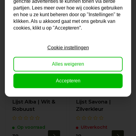
gerichte advertenties te kunnen tonen via derde
Op voorraad
partijen. Lees meer over hoe wij cookies gebruiken
en hoe u ze kunt beheren door op "Instellingen" te
69,-
38,50
klikken. Als u akkoord gaat met ons gebruik van
cookies, klikt u op "Accepteren”.
Cookie instellingen
Alles weigeren
Accepteren
Lijst Alba | Wit &
Lijst Savona |
Robuust
Zilverkleur
Op voorraad
Uitverkocht