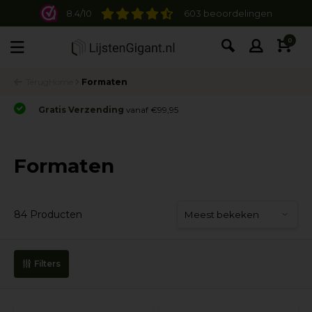
8.4/10
603 beoordelingen
0
Terug
Home
Formaten
Gratis Verzending
vanaf €99,95
Formaten
84 Producten
Filters