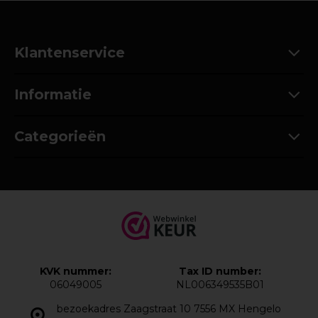
Klantenservice
Informatie
Categorieën
KVK nummer:
Tax ID number:
06049005
NL006349535B01
bezoekadres Zaagstraat 10 7556 MX Hengelo