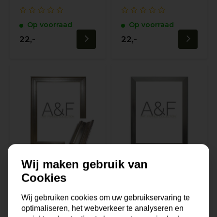
Op voorraad
Op voorraad
22,-
22,-
Wij maken gebruik van
Cookies
Lijst Vero Zilver |
Lijst Cuneo |
Klassiek & Zilver
Zilverkleur &
Wij gebruiken cookies om uw gebruikservaring te
Modern
optimaliseren, het webverkeer te analyseren en
Uitverkocht