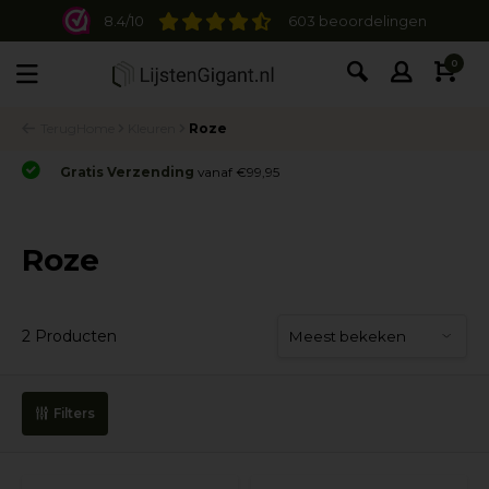
8.4/10
603 beoordelingen
0
Terug
Home
Kleuren
Roze
Gratis Verzending
vanaf €99,95
Roze
2 Producten
Filters