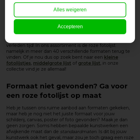
verkrijgbaar
Alles weigeren
Soms kan het erg lastig zijn om de juiste
fotolijst maat
te
Accepteren
vinden. Niet alle webshops bieden elk formaat aan en dit
kan er soms voor zorgen dat je zeer lang aan het zoeken
bent naar de perfecte lijst. Bij de Lijstengigant is dit
verleden tijd! In ons assortiment is de roze fotolijst
namelijk in meer dan 40 verschillende formaten terug te
vinden. Of je nou dus op zoek bent naar een
kleine
fotolijstjes
,
middelgrote lijst
of
grote lijst
, in onze
collectie vind je ze allemaal!
Formaat niet gevonden? Ga voor
een roze fotolijst op maat
Heb je tussen ons ruime aanbod aan formaten gekeken,
maar heb je nog niet het juiste formaat voor jouw
schilderij, canvas, poster of foto gevonden? Maak je dan
geen zorgen. Soms hebben bepaalde kunstwerken een
afwijkende maat dan de
standaardmaten
. Is dit bij jouw
kunstwerk ook het geval, maar zou je toch graag een roze