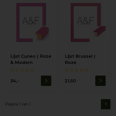
Lijst Cuneo | Roze
Lijst Brussel |
& Modern
Roze
34,-
21,50
Pagina 1 van 1
1