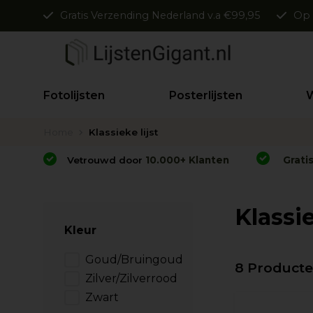
Gratis Verzending Nederland v.a €99,95
Op 
Fotolijsten
Posterlijsten
W
Home
Klassieke lijst
Vetrouwd door
10.000+ Klanten
Grati
Klassie
Kleur
Goud/Bruingoud
8 Product
Zilver/Zilverrood
Zwart