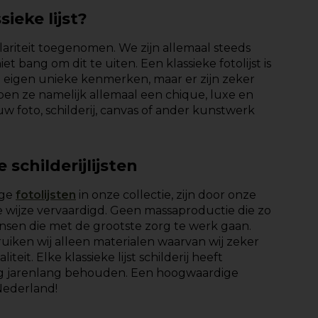
ieke lijst?
ulariteit toegenomen. We zijn allemaal steeds
 bang om dit te uiten. Een klassieke fotolijst is
ijn eigen unieke kenmerken, maar er zijn zeker
n ze namelijk allemaal een chique, luxe en
ouw foto, schilderij, canvas of ander kunstwerk
schilderijlijsten
ige
fotolijsten
in onze collectie, zijn door onze
 wijze vervaardigd. Geen massaproductie die zo
sen die met de grootste zorg te werk gaan.
ruiken wij alleen materialen waarvan wij zeker
it. Elke klassieke lijst schilderij heeft
nog jarenlang behouden. Een hoogwaardige
 Nederland!