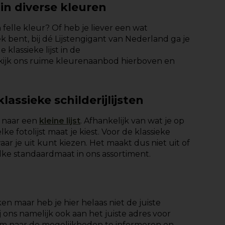
r in diverse kleuren
n felle kleur? Of heb je liever een wat
 bent, bij dé Lijstengigant van Nederland ga je
klassieke lijst in de
kijk ons ruime kleurenaanbod hierboven en
assieke schilderijlijsten
r naar een
kleine lijst
. Afhankelijk van wat je op
 fotolijst maat je kiest. Voor de klassieke
ar je uit kunt kiezen. Het maakt dus niet uit of
elke
standaardmaat
in ons assortiment.
 maar heb je hier helaas niet de juiste
ons namelijk ook aan het juiste adres voor
 om naar de mogelijkheden te informeren en