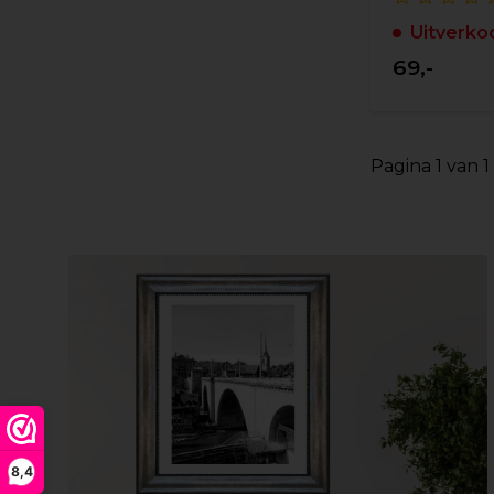
Uitverko
69,-
Pagina 1 van 1
8,4