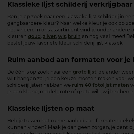
Klassieke lijst schilderij verkrijgbaa
Ben je op zoek naar een klassieke lijst schilderij in ee
gangbaardere kleur? Naar welke kleur je ook op zoek
het vinden. In ons assortiment vind je onder andere de 
kleuren
goud
,
zilver
,
wit
,
bruin
en nog veel meer! Be
bestel jouw favoriete kleur schilderij lijst klassiek.
Ruim aanbod aan formaten voor je kl
De één is op zoek naar een
grote lijst
, de ander wee
wilt hangen zal je een keuze moeten maken voor welke
schilderijlijsten hebben we
ruim 40 fotolijst maten
wa
je een kleine, middelgrote of grote wilt, wij hebben 
Klassieke lijsten op maat
Heb je tussen het ruime aanbod aan formaten gekeken
kunnen vinden? Maak je dan geen zorgen, je bent bij 
klassieke lijsten op maat! Neem contact met ons op