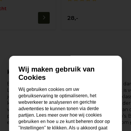
cht
28,-
Wij maken gebruik van
Klassieke fotolijst
Cookies
Ben je op zoek naar een klassieke fotolijst? Neem dan
Wij gebruiken cookies om uw
Lijstengigant van Nederland. De klassieke fotolijst is
gebruikservaring te optimaliseren, het
jouw smaak of wensen ook zijn, bij ons vind je de klas
webverkeer te analyseren en gerichte
klassieke lijst wordt veelal gebruikt voor een schilde
advertenties te kunnen tonen via derde
voor een foto. Bekijk de verschillende varianten van de
partijen. Lees meer over hoe wij cookies
product specifieke informatie te zien en sfeerfoto’s. 
gebruiken en hoe u ze kunt beheren door op
en heb je nog enkele vragen? Schroom dan niet om
"Instellingen" te klikken. Als u akkoord gaat