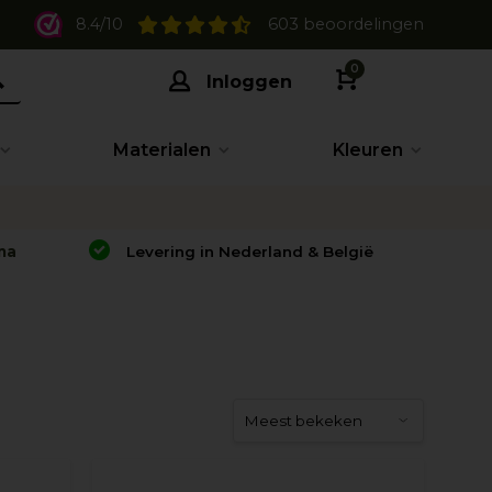
8.4/10
603 beoordelingen
0
Inloggen
Materialen
Kleuren
na
Levering in Nederland & België