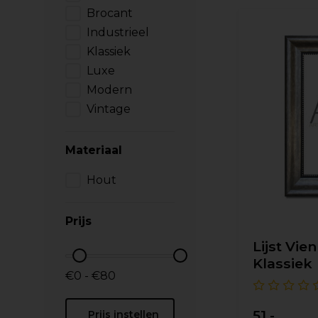
Brocant
Industrieel
Klassiek
Luxe
Modern
Vintage
Materiaal
Hout
Prijs
Lijst Vien
Klassiek
€0 - €80
51,-
Prijs instellen