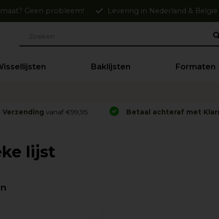
maat? Geen probleem!
Levering in Nederland & België
issellijsten
Baklijsten
Formaten
s Verzending
vanaf €99,95
Betaal achteraf met Klar
ke lijst
en