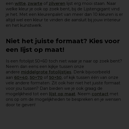
een
witte
,
zwarte
of
zilveren
lijst erg mooi staan. Naar
welke kleur je ook op zoek bent, bij de Lijstengigant vind
je het. Met een kleurenpalet van meer dan 10 kleuren is er
altijd wel een kleur te vinden die aansluit bij jouw interieur
en het kunstwerk.
Niet het juiste formaat? Kies voor
een lijst op maat!
Is een fotolijst 50×60 toch niet waar je naar op zoek bent?
Neem dan eens een kijkje tussen onze
andere
middelgrote fotolijstjes
. Denk bijvoorbeeld
aan
60×40
,
50×70
of
50×50
, of kijk tussen één van onze
vele andere formaten. Zit ook hier niet het juiste formaat
voor jou tussen? Dan bieden we je ook graag de
mogelijkheid tot een
lijst op maat
. Neem
contact
met
ons op om de mogelijkheden te bespreken en je wensen
door te geven!