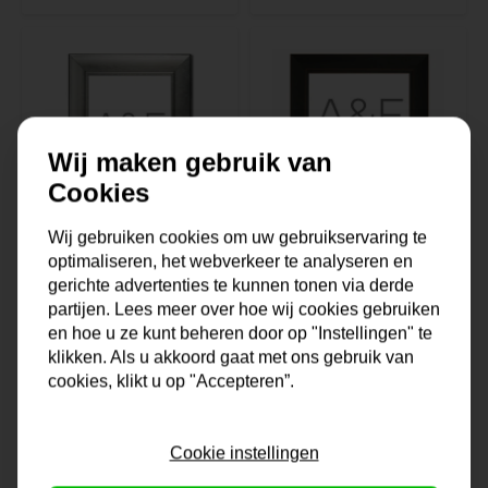
Wij maken gebruik van
Cookies
Wij gebruiken cookies om uw gebruikservaring te
optimaliseren, het webverkeer te analyseren en
Lijst Praha |
Lijst Praha Zwart |
gerichte advertenties te kunnen tonen via derde
Modern & Zilver
Zwart met rood
partijen. Lees meer over hoe wij cookies gebruiken
en hoe u ze kunt beheren door op "Instellingen" te
klikken. Als u akkoord gaat met ons gebruik van
Op voorraad
Uitverkocht
cookies, klikt u op "Accepteren”.
41,-
41,-
Cookie instellingen