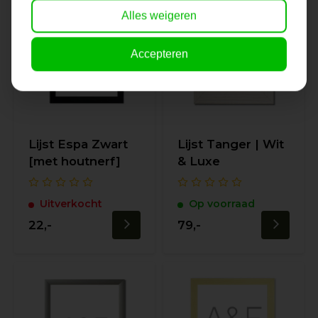
Alles weigeren
Accepteren
Lijst Espa Zwart
Lijst Tanger | Wit
[met houtnerf]
& Luxe
Uitverkocht
Op voorraad
22,-
79,-