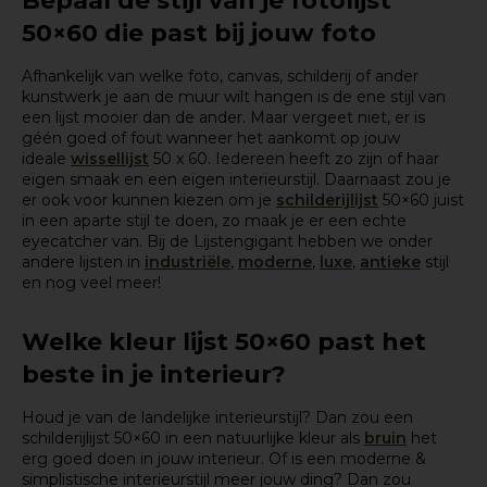
Bepaal de stijl van je fotolijst
50×60 die past bij jouw foto
Afhankelijk van welke foto, canvas, schilderij of ander
kunstwerk je aan de muur wilt hangen is de ene stijl van
een lijst mooier dan de ander. Maar vergeet niet, er is
géén goed of fout wanneer het aankomt op jouw
ideale
wissellijst
50 x 60. Iedereen heeft zo zijn of haar
eigen smaak en een eigen interieurstijl. Daarnaast zou je
er ook voor kunnen kiezen om je
schilderijlijst
50×60 juist
in een
aparte
stijl te doen, zo maak je er een echte
eyecatcher van. Bij de Lijstengigant hebben we onder
andere lijsten in
industriële
,
moderne
,
luxe
,
antieke
stijl
en nog veel meer!
Welke kleur lijst 50×60 past het
beste in je interieur?
Houd je van de landelijke interieurstijl? Dan zou een
schilderijlijst 50×60 in een natuurlijke kleur als
bruin
het
erg goed doen in jouw interieur. Of is een moderne &
simplistische interieurstijl meer jouw ding? Dan zou