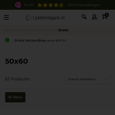
8.4/10
603 beoordelingen
0
Terug
Home
Formaten
Klein
50x60
Gratis Verzending
vanaf €99,95
50x60
83 Producten
Filters