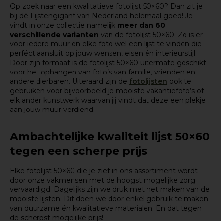
Op zoek naar een kwalitatieve fotolijst 50×60? Dan zit je
bij dé Lijstengigant van Nederland helemaal goed! Je
vindt in onze collectie namelijk
meer dan 60
verschillende varianten
van de fotolijst 50×60. Zo is er
voor iedere muur en elke foto wel een lijst te vinden die
perféct aansluit op jouw wensen, eisen én interieurstijl.
Door zijn formaat is de fotolijst 50×60 uitermate geschikt
voor het ophangen van foto’s van familie, vrienden en
andere dierbaren. Uiteraard zijn de
fotolijsten
ook te
gebruiken voor bijvoorbeeld je mooiste vakantiefoto’s of
elk ander kunstwerk waarvan jij vindt dat deze een plekje
aan jouw muur verdiend.
Ambachtelijke kwaliteit lijst 50×60
tegen een scherpe prijs
Elke fotolijst 50×60 die je ziet in ons assortiment wordt
door onze vakmensen met de hoogst mogelijke zorg
vervaardigd. Dagelijks zijn we druk met het maken van de
mooiste lijsten. Dit doen we door enkel gebruik te maken
van duurzame én kwalitatieve materialen. En dat tegen
de scherpst mogelijke prijs!