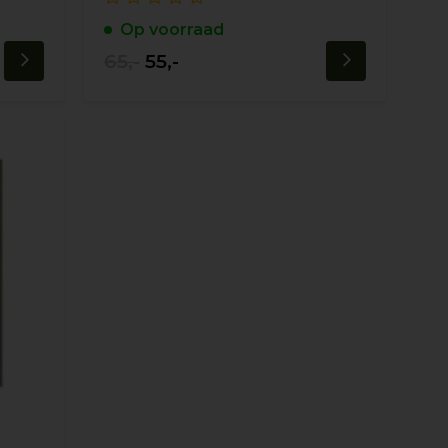
Op voorraad
65,-
55,-