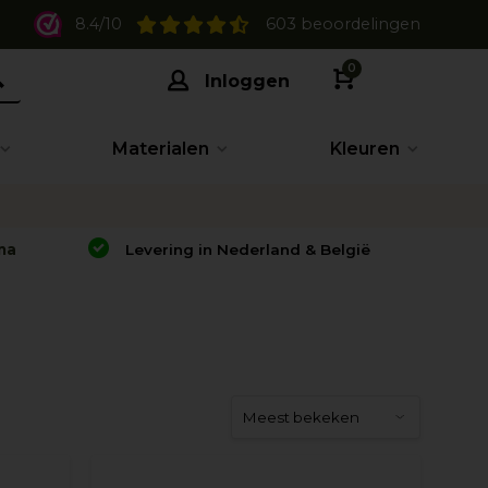
8.4/10
603 beoordelingen
0
Inloggen
Materialen
Kleuren
na
Levering in Nederland & België