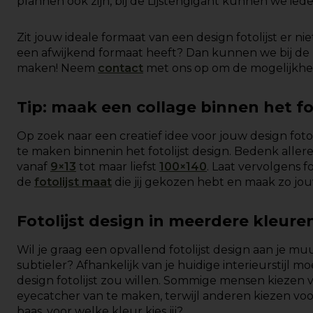
plannen ook zijn, bij de Lijstengigant kunnen we iede
Zit jouw ideale formaat van een design fotolijst er nie
een afwijkend formaat heeft? Dan kunnen we bij de 
maken! Neem
contact
met ons op om de mogelijkhe
Tip: maak een collage binnen het fo
Op zoek naar een creatief idee voor jouw design foto
te maken binnenin het fotolijst design. Bedenk alleree
vanaf
9×13
tot maar liefst
100×140
. Laat vervolgens 
de
fotolijst maat
die jij gekozen hebt en maak zo jo
Fotolijst design in meerdere kleure
Wil je graag een opvallend fotolijst design aan je 
subtieler? Afhankelijk van je huidige interieurstijl 
design fotolijst zou willen. Sommige mensen kiezen v
eyecatcher van te maken, terwijl anderen kiezen voor 
baas, voor welke kleur kies jij?