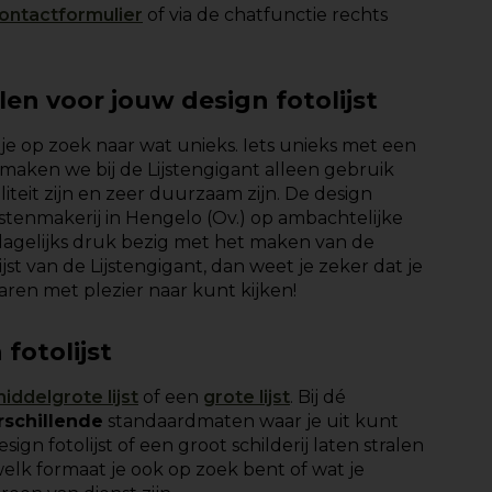
ontactformulier
of via de chatfunctie rechts
n voor jouw design fotolijst
n je op zoek naar wat unieks. Iets unieks met een
 maken we bij de Lijstengigant alleen gebruik
teit zijn en zeer duurzaam zijn. De design
jstenmakerij in Hengelo (Ov.) op ambachtelijke
 dagelijks druk bezig met het maken van de
jst van de Lijstengigant, dan weet je zeker dat je
jaren met plezier naar kunt kijken!
fotolijst
iddelgrote lijst
of een
grote lijst
. Bij dé
rschillende
standaardmaten
waar je uit kunt
ign fotolijst of een groot schilderij laten stralen
elk formaat je ook op zoek bent of wat je