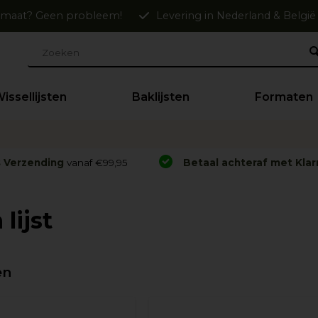
maat? Geen probleem!
Levering in Nederland & België
issellijsten
Baklijsten
Formaten
s Verzending
vanaf €99,95
Betaal achteraf met Klar
lijst
en