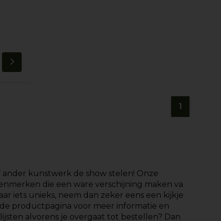
1
j of ander kunstwerk de show stelen! Onze
 kenmerken die een ware verschijning maken va
ar iets unieks, neem dan zeker eens een kijkje
jk de productpagina voor meer informatie en
lijsten alvorens je overgaat tot bestellen? Dan