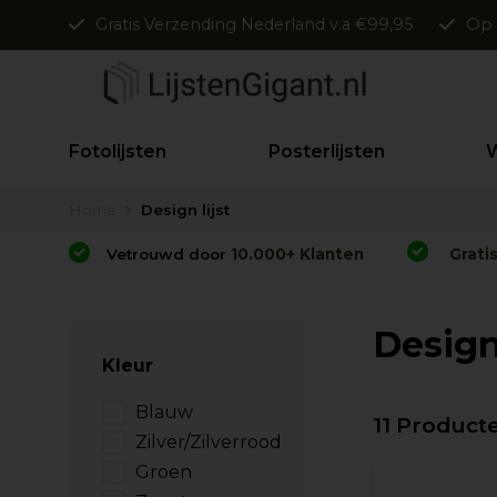
Gratis Verzending Nederland v.a €99,95
Op 
Fotolijsten
Posterlijsten
W
Home
Design lijst
Vetrouwd door
10.000+ Klanten
Grati
Design 
Kleur
Blauw
11 Product
Zilver/Zilverrood
Groen