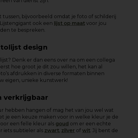
reen van dienst zijn.
t tussen, bijvoorbeeld omdat je foto of schilderij
Lijstengigant ook een
lijst op maat
voor jou
den te bespreken.
tolijst design
lijst? Denk er dan eens over na om een collega
rst hoe groot je dit zou willen, het kan al
foto’s afdrukken in diverse formaten binnen
uw eigen, unieke kunstwerk!
n verkrijgbaar
muur hebben hangen of mag het van jou wel wat
moet je een keuze maken voor in welke kleur je de
oor een felle kleur als
goud
om er een echte
iets subtieler als
zwart
,
zilver
of
wit
. Jij bent de