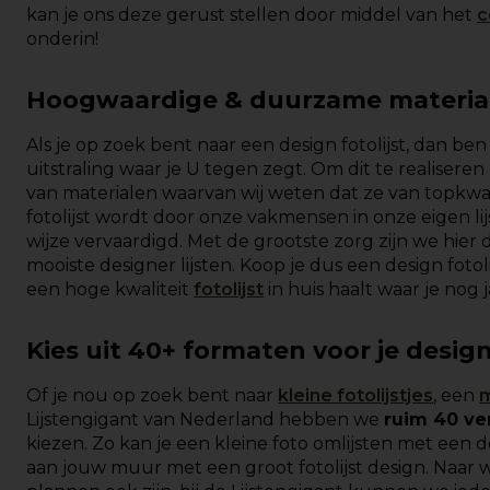
kan je ons deze gerust stellen door middel van het
c
onderin!
Hoogwaardige & duurzame materiale
Als je op zoek bent naar een design fotolijst, dan be
uitstraling waar je
U
tegen zegt. Om dit te realiseren
van materialen waarvan wij weten dat ze van topkwali
fotolijst wordt door onze vakmensen in onze eigen li
wijze vervaardigd. Met de grootste zorg zijn we hier
mooiste designer lijsten. Koop je dus een design fotoli
een hoge kwaliteit
fotolijst
in huis haalt waar je nog 
Kies uit 40+ formaten voor je design 
Of je nou op zoek bent naar
kleine fotolijstjes
, een
m
Lijstengigant van Nederland hebben we
ruim 40 ve
kiezen. Zo kan je een kleine foto omlijsten met een des
aan jouw muur met een groot fotolijst design. Naar w