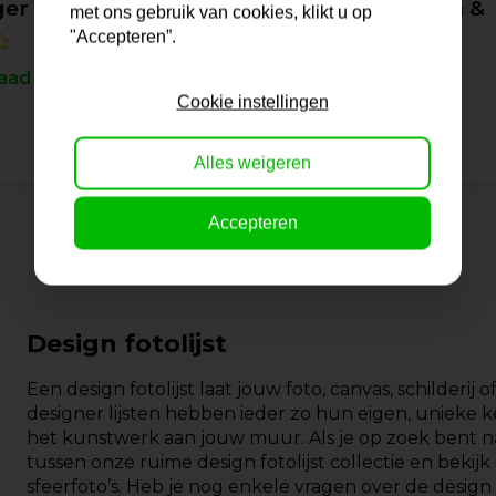
ger | Wit & Luxe
Lijst Cuneo | Groen &
met ons gebruik van cookies, klikt u op
Modern
"Accepteren”.
aad
Cookie instellingen
Op voorraad
34,-
Alles weigeren
Accepteren
Design fotolijst
Een design fotolijst laat jouw foto, canvas, schilderi
designer lijsten hebben ieder zo hun eigen, unieke
het kunstwerk aan jouw muur. Als je op zoek bent na
tussen onze ruime design fotolijst collectie en beki
sfeerfoto’s. Heb je nog enkele vragen over de design 