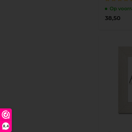
Op voorr
38,50
8,4