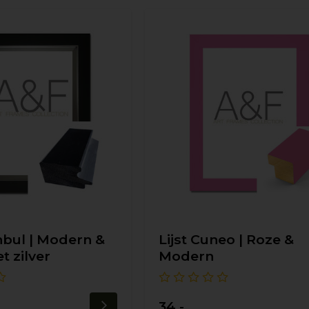
anbul | Modern &
Lijst Cuneo | Roze &
t zilver
Modern
34,-