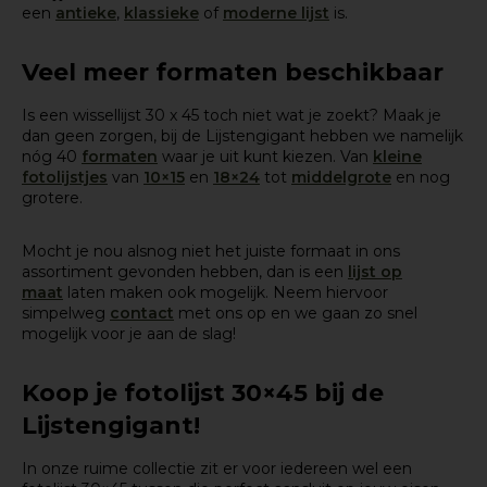
een
antieke
,
klassieke
of
moderne lijst
is.
Veel meer formaten beschikbaar
Is een wissellijst 30 x 45 toch niet wat je zoekt? Maak je
dan geen zorgen, bij de Lijstengigant hebben we namelijk
nóg 40
formaten
waar je uit kunt kiezen. Van
kleine
fotolijstjes
van
10×15
en
18×24
tot
middelgrote
en nog
grotere.
Mocht je nou alsnog niet het juiste formaat in ons
assortiment gevonden hebben, dan is een
lijst op
maat
laten maken ook mogelijk. Neem hiervoor
simpelweg
contact
met ons op en we gaan zo snel
mogelijk voor je aan de slag!
Koop je fotolijst 30×45 bij de
Lijstengigant!
In onze ruime collectie zit er voor iedereen wel een