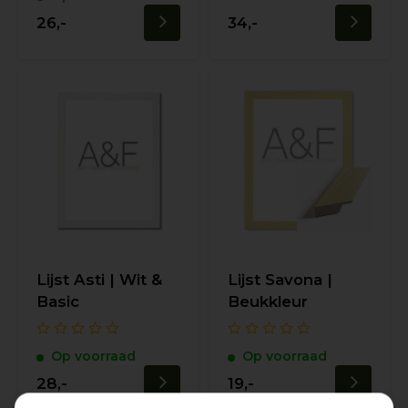
26,-
34,-
Lijst Asti | Wit &
Lijst Savona |
Basic
Beukkleur
Op voorraad
Op voorraad
28,-
19,-