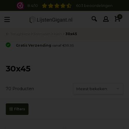
8.4/10
603 beoordelingen
0
Terug
Home
Formaten
Klein
30x45
Gratis Verzending
vanaf €99,95
30x45
70 Producten
Filters