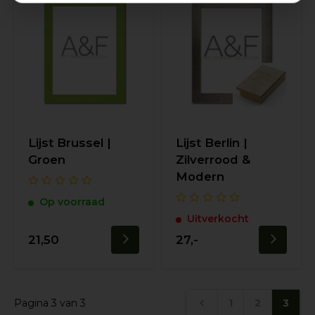
Lijst Brussel |
Lijst Berlin |
Groen
Zilverrood &
Modern
Op voorraad
Uitverkocht
21,50
27,-
Pagina 3 van 3
1
2
3