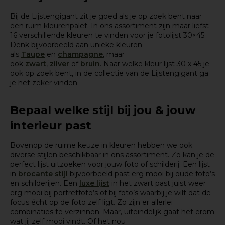
Bij de Lijstengigant zit je goed als je op zoek bent naar
een ruim kleurenpalet. In ons assortiment zijn maar liefst
16 verschillende kleuren te vinden voor je fotolijst 30×45.
Denk bijvoorbeeld aan unieke kleuren
als
Taupe
en
champagne
, maar
ook
zwart
,
zilver
of
bruin
. Naar welke kleur lijst 30 x 45 je
ook op zoek bent, in de collectie van de Lijstengigant ga
je het zeker vinden.
Bepaal welke stijl bij jou & jouw
interieur past
Bovenop de ruime keuze in kleuren hebben we ook
diverse stijlen beschikbaar in ons assortiment. Zo kan je de
perfect lijst uitzoeken voor jouw foto of schilderij. Een lijst
in
brocante stijl
bijvoorbeeld past erg mooi bij
oude
foto’s
en schilderijen. Een
luxe lijst
in het zwart past juist weer
erg mooi bij portretfoto’s of bij foto’s waarbij je wilt dat de
focus écht op de foto zelf ligt. Zo zijn er allerlei
combinaties te verzinnen. Maar, uiteindelijk gaat het erom
wat jij zelf mooi vindt. Of het nou