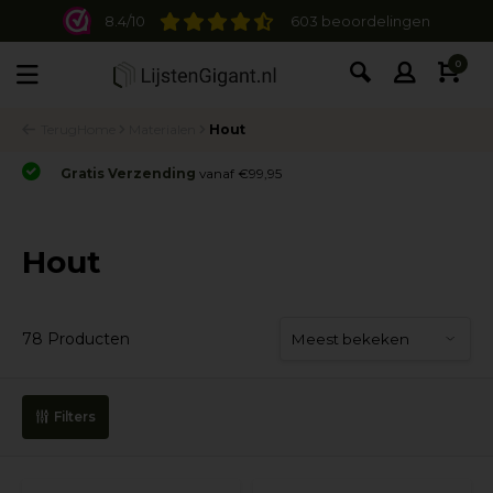
8.4/10
603 beoordelingen
0
Terug
Home
Materialen
Hout
Gratis Verzending
vanaf €99,95
Hout
78 Producten
Filters