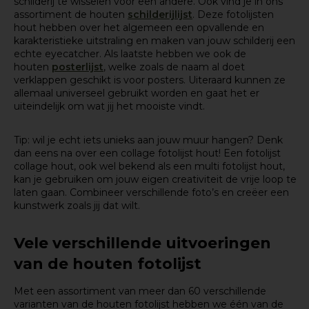
schilderij te wisselen voor een andere. Ook vind je in ons
assortiment de houten
schilderijlijst
. Deze fotolijsten
hout hebben over het algemeen een opvallende en
karakteristieke uitstraling en maken van jouw schilderij een
echte eyecatcher. Als laatste hebben we ook de
houten
posterlijst
, welke zoals de naam al doet
verklappen geschikt is voor posters. Uiteraard kunnen ze
allemaal universeel gebruikt worden en gaat het er
uiteindelijk om wat jij het mooiste vindt.
Tip: wil je echt iets unieks aan jouw muur hangen? Denk
dan eens na over een collage fotolijst hout! Een fotolijst
collage hout, ook wel bekend als een multi fotolijst hout,
kan je gebruiken om jouw eigen creativiteit de vrije loop te
laten gaan. Combineer verschillende foto’s en creëer een
kunstwerk zoals jij dat wilt.
Vele verschillende uitvoeringen
van de houten fotolijst
Met een assortiment van meer dan 60 verschillende
varianten van de houten fotolijst hebben we één van de