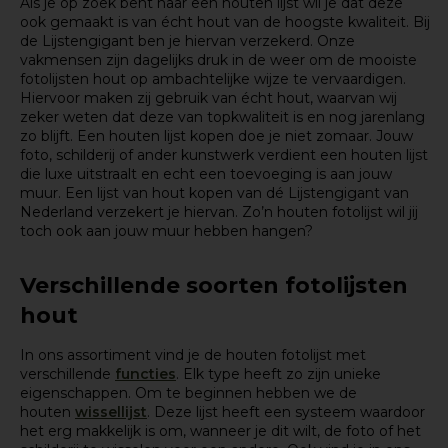
Als je op zoek bent naar een houten lijst wil je dat deze
ook gemaakt is van écht hout van de hoogste kwaliteit. Bij
de Lijstengigant ben je hiervan verzekerd. Onze
vakmensen zijn dagelijks druk in de weer om de mooiste
fotolijsten hout op ambachtelijke wijze te vervaardigen.
Hiervoor maken zij gebruik van écht hout, waarvan wij
zeker weten dat deze van topkwaliteit is en nog jarenlang
zo blijft. Een houten lijst kopen doe je niet zomaar. Jouw
foto, schilderij of ander kunstwerk verdient een houten lijst
die luxe uitstraalt en echt een toevoeging is aan jouw
muur. Een lijst van hout kopen van dé Lijstengigant van
Nederland verzekert je hiervan. Zo’n houten fotolijst wil jij
toch ook aan jouw muur hebben hangen?
Verschillende soorten fotolijsten
hout
In ons assortiment vind je de houten fotolijst met
verschillende
functies
. Elk type heeft zo zijn unieke
eigenschappen. Om te beginnen hebben we de
houten
wissellijst
. Deze lijst heeft een systeem waardoor
het erg makkelijk is om, wanneer je dit wilt, de foto of het