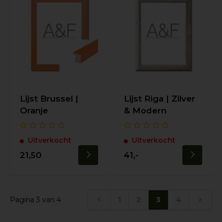
Lijst Brussel |
Lijst Riga | Zilver
Oranje
& Modern
Uitverkocht
Uitverkocht
21,50
41,-
Pagina 3 van 4
1
2
3
4