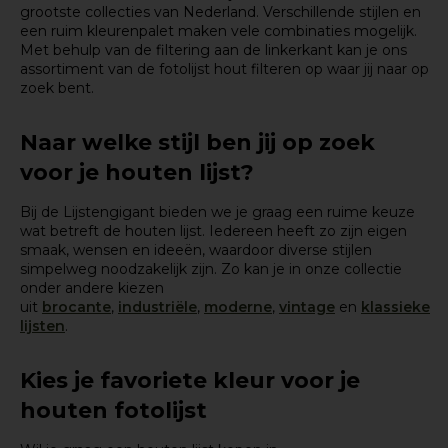
grootste collecties van Nederland. Verschillende stijlen en
een ruim kleurenpalet maken vele combinaties mogelijk.
Met behulp van de filtering aan de linkerkant kan je ons
assortiment van de fotolijst hout filteren op waar jij naar op
zoek bent.
Naar welke stijl ben jij op zoek
voor je houten lijst?
Bij de Lijstengigant bieden we je graag een ruime keuze
wat betreft de houten lijst. Iedereen heeft zo zijn eigen
smaak, wensen en ideeën, waardoor diverse stijlen
simpelweg noodzakelijk zijn. Zo kan je in onze collectie
onder andere kiezen
uit
brocante
,
industriële
,
moderne
,
vintage
en
klassieke
lijsten
.
Kies je favoriete kleur voor je
houten fotolijst