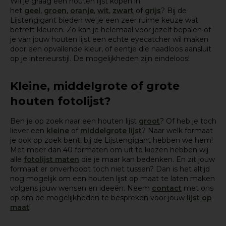
Wil je graag een houten lijst kopen in
het
geel
,
groen
,
oranje
,
wit
,
zwart
of
grijs
? Bij de
Lijstengigant bieden we je een zeer ruime keuze wat
betreft kleuren. Zo kan je helemaal voor jezelf bepalen of
je van jouw houten lijst een echte eyecatcher wil maken
door een opvallende kleur, of eentje die naadloos aansluit
op je interieurstijl. De mogelijkheden zijn eindeloos!
Kleine, middelgrote of grote
houten fotolijst?
Ben je op zoek naar een houten lijst
groot
? Of heb je toch
liever een
kleine
of
middelgrote lijst
? Naar welk formaat
je ook op zoek bent, bij de Lijstengigant hebben we hem!
Met meer dan 40 formaten om uit te kiezen hebben wij
alle
fotolijst maten
die je maar kan bedenken. En zit jouw
formaat er onverhoopt toch niet tussen? Dan is het altijd
nog mogelijk om een houten lijst op maat te laten maken
volgens jouw wensen en ideeën. Neem
contact
met ons
op om de mogelijkheden te bespreken voor jouw
lijst op
maat
!